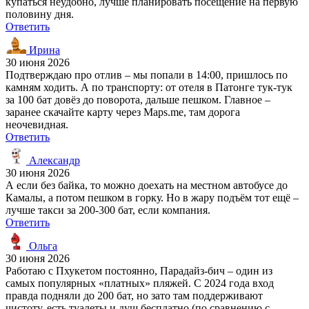
купаться неудобно, лучше планировать посещение на первую
половину дня.
Ответить
Ирина
30 июня 2026
Подтверждаю про отлив – мы попали в 14:00, пришлось по
камням ходить. А по транспорту: от отеля в Патонге тук-тук
за 100 бат довёз до поворота, дальше пешком. Главное –
заранее скачайте карту через Maps.me, там дорога
неочевидная.
Ответить
Александр
30 июня 2026
А если без байка, то можно доехать на местном автобусе до
Камалы, а потом пешком в горку. Но в жару подъём тот ещё –
лучше такси за 200-300 бат, если компания.
Ответить
Ольга
30 июня 2026
Работаю с Пхукетом постоянно, Парадайз-бич – один из
самых популярных «платных» пляжей. С 2024 года вход
правда подняли до 200 бат, но зато там поддерживают
чистоту, есть туалеты и душ бесплатно (по сравнению с