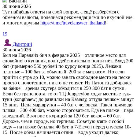
Василий
30 июня 2026
Тут найдёшь ответы на свой вопрос, а ещё разберёмся с
обменом валюты, поделимся рекомендациями по вкусной еде
и многим другим
https://t.me/travelanswer_thailand
!
19
Дмитрий
30 июня 2026
Был на Парадайз-бич в феврале 2025 – отличное место для
спокойного купания, волн действительно почти нет. Вход 200
бат (примерно 550 рублей по курсу конца 2025). Лежаки
платные – 100 бат за обычный, 200 за с матрасом. Но если
прийти с утра до 10, можно занять свободное место на песке
просто с полотенцем, никто не гоняет. Из Патонга добирался
на байке – аренда скутера обходится в 250-300 бат в сутки.
Если без транспорта, то от ТЦ Jungceylon ходят местные тук-
туки (songthaew) до развилки на Камалу, оттуда пешком минут
15 вниз. Цена маршрутки – 40 бат с человека. Такси прямо до
пляжа – 300-400 бат, можно сторговаться. Еда на пляже – пара
заведений. Взял рис с курицей за 120 бат, кокос – 60 бат.
Дороже, чем в городе, но терпимо. Советую взять с собой
воду – на пляже бутылка 40 бат, в 7-Eleven перед спуском 10-
15. После обеда начинается отлив – вода уходит далеко,