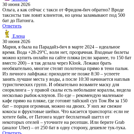
30 июня 2026
Ольга, а как сейчас с такси от Фридом-бич обратно? Вроде
таксисты там ловят клиентов, но цены заламывают под 500
бат до Патонга.
Ответить
Елена
30 июня 2026
Мария, я была на Парадайз-бич в марте 2024 – идеальное
время. Вода +28-29°C, волн нет, прозрачная. Входные билеты
можно купить онлайн на сайте пляжа (если заранее, то 150 бат
вместо 200) – я так делала через Klook. Лежаки брать
необязательно, многие стелят полотенца прямо в тени пальм.
Из личного лайфхака: приходите не позже 8:30 – успеете
занять лучшие места у воды, а после 10:30 начинается наплыв
туристических групп. И обязательно возьмите маску для
снорклинга – у правой скалы есть небольшие кораллы, видела
несколько рыбок-клоунов. По еде – рекомендую маленькое
кафе прямо на пляже, где готовят тайский суп Том Ям за 150
бат – порция огромная, можно на двоих. У них же свежие
кокосы и фруктовые шейки. Что касается транспорта: если не
хотите байк, от Патонга ходит бесплатный шаттл от
некоторых отелей – уточните на ресепшн. Или берите Grab
(аналог Uber) – от 250 бат в одну сторону, дешевле тук-тука.
Ответить