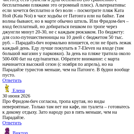
бесплатными пляжами это огромный плюс). Альтернативы:
если хочется бесплатно и без волн – посмотрите пляж Ката
Ной (Kata Noi) в часе ходьбы от Патонга или на байке. Там
волны бывают, но в марте обычно штиль. Или Фридом-бич –
вход бесплатный, но добираться пешком по тропе через
джунгли минут 20-30, не с каждым рюкзаком. По бюджету:
для соло-путешественницы на 10 дней с бюджетом 50 тыс.
руб. – Парадайз-бич нормально впишется, если не брать лежак
каждый день. Еду лучше покупать в 7-Eleven на входе (там
большой магазин у парковки). За день на пляже тратила около
500-600 бат на еду/напитки. Обратите внимание: с марта
начинается высокий сезон (с ноября по апрель), но на
Парадайзе туристов меньше, чем на Патонге. В будни вообще
пусто.
Ответить
Елена
30 июня 2026
Про Фридом-бич согласна, тропа крутая, но виды
невероятные. Только там нет ни кафе, ни туалета – готовьтесь
к дикому отдыху. Зато народу раз в пять меньше, чем на
Парадайзе.
Ответить
Виктор