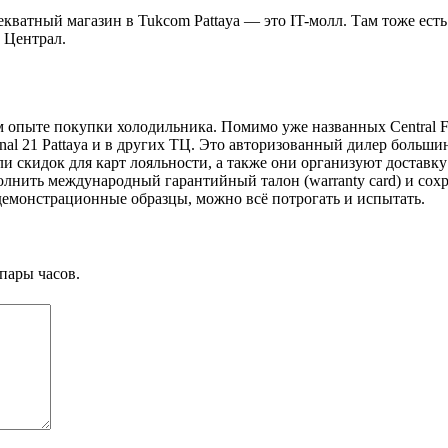
екватный магазин в Tukcom Pattaya — это IT-молл. Там тоже ес
 Централ.
опыте покупки холодильника. Помимо уже названных Central Fes
erminal 21 Pattaya и в других ТЦ. Это авторизованный дилер бол
ли скидок для карт лояльности, а также они организуют доставку
олнить международный гарантийный талон (warranty card) и сохр
 демонстрационные образцы, можно всё потрогать и испытать.
пары часов.