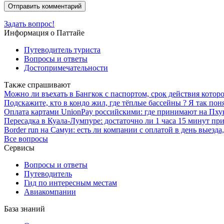
Задать вопрос!
Информация о Паттайе
Путеводитель туриста
Вопросы и ответы
Достопримечательности
Также спрашивают
Можно ли въехать в Бангкок с паспортом, срок действия которо
Подскажите, кто в кондо жил, где тёплые бассейны ? Я так пон
Оплата картами UnionPay российскими: где принимают на Пхук
Пересадка в Куала-Лумпуре: достаточно ли 1 часа 15 минут пр
Border run на Самуи: есть ли компании с оплатой в день выезда
Все вопросы
Сервисы
Вопросы и ответы
Путеводитель
Гид по интересным местам
Авиакомпании
База знаний