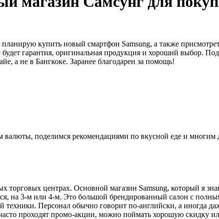
ый магазин Самсунг для поку
 планирую купить новый смартфон Samsung, а также присмотре
будет гарантия, оригинальная продукция и хороший выбор. Под
йе, а не в Бангкоке. Заранее благодарен за помощь!
ном валюты, поделимся рекомендациями по вкусной еде и многим
 торговых центрах. Основной магазин Samsung, который я знаю, 
тся, на 3-м или 4-м. Это большой брендированный салон с пол
ой техники. Персонал обычно говорит по-английски, а иногда да
val часто проходят промо-акции, можно поймать хорошую скидку 