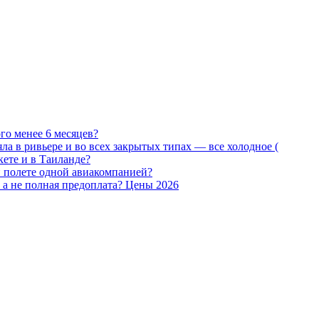
го менее 6 месяцев?
яла в ривьере и во всех закрытых типах — все холодное (
ете и в Таиланде?
и полете одной авиакомпанией?
, а не полная предоплата? Цены 2026