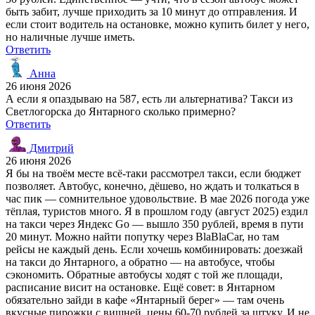
быть забит, лучше приходить за 10 минут до отправления. И
если стоит водитель на остановке, можно купить билет у него,
но наличные лучше иметь.
Ответить
Анна
26 июня 2026
А если я опаздываю на 587, есть ли альтернатива? Такси из
Светлогорска до Янтарного сколько примерно?
Ответить
Дмитрий
26 июня 2026
Я бы на твоём месте всё-таки рассмотрел такси, если бюджет
позволяет. Автобус, конечно, дёшево, но ждать и толкаться в
час пик — сомнительное удовольствие. В мае 2026 погода уже
тёплая, туристов много. Я в прошлом году (август 2025) ездил
на такси через Яндекс Go — вышло 350 рублей, время в пути
20 минут. Можно найти попутку через BlaBlaCar, но там
рейсы не каждый день. Если хочешь комбинировать: доезжай
на такси до Янтарного, а обратно — на автобусе, чтобы
сэкономить. Обратные автобусы ходят с той же площади,
расписание висит на остановке. Ещё совет: в Янтарном
обязательно зайди в кафе «Янтарный берег» — там очень
вкусные пирожки с вишней, цены 60-70 рублей за штуку. И не