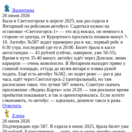
Валентина
26 июня 2026
Была в Светлогорске в апреле 2025, как раз ездила в
Янтарный на рейсовом автобусе. Садиться нужно на
остановке «Светлогорск-1» — это ж/д вокзал, он немного в
стороне от центра, от Курортного проспекта пешком минут 7-
10. Автобус №587 ходит примерно раз в час, первый рейс в
6:30 утра, последний где-то в 20:00. Билет брала в кассе
автостанции — 45 рублей (сейчас, наверное, уже 50-55).
Время в пути 35-40 минут, автобус идёт через Донское, мимо
карьеров — очень живописно. В Янтарном выходит прямо у
главной площади, оттуда до музея янтаря и пляжа рукой
подать. Ещё есть автобус №582, он ходит реже — раз в два
часа, идёт через Светлогорск-2 (центральный), но там
расписание такое, что лучше 587 ловить. Советую скачать
приложение «Яндекс.Карты» или 2GIS — там реальное время
прибытия показывает, я так и ориентировалась. Если хотите
сэкономить, то автобус — идеально, дешевле такси в разы.
Ответить
Елена
26 июня 2026
Подтверждаю про 587. Я ездила в июне 2025, брала билет уже
50 рублей. Единственное — учти, что в сезон автобус может