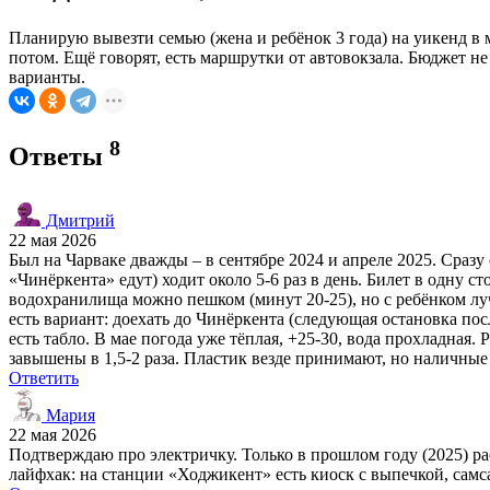
Планирую вывезти семью (жена и ребёнок 3 года) на уикенд в м
потом. Ещё говорят, есть маршрутки от автовокзала. Бюджет не
варианты.
8
Ответы
Дмитрий
22 мая 2026
Был на Чарваке дважды – в сентябре 2024 и апреле 2025. Сраз
«Чинёркента» едут) ходит около 5-6 раз в день. Билет в одну с
водохранилища можно пешком (минут 20-25), но с ребёнком лучш
есть вариант: доехать до Чинёркента (следующая остановка пос
есть табло. В мае погода уже тёплая, +25-30, вода прохладная.
завышены в 1,5-2 раза. Пластик везде принимают, но наличные
Ответить
Мария
22 мая 2026
Подтверждаю про электричку. Только в прошлом году (2025) рас
лайфхак: на станции «Ходжикент» есть киоск с выпечкой, самса