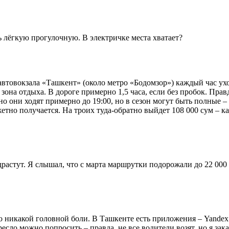
ь лёгкую прогулочную. В электричке места хватает?
автовокзала «Ташкент» (около метро «Бодомзор») каждый час ухо
зона отдыха. В дороге примерно 1,5 часа, если без пробок. Прав
но они ходят примерно до 19:00, но в сезон могут быть полные – 
жетно получается. На троих туда-обратно выйдет 108 000 сум – ка
одрастут. Я слышал, что с марта маршрутки подорожали до 22 00
но никакой головной боли. В Ташкенте есть приложения – Yandex
есло можно попросить – правда, не все водители возят, но я зак