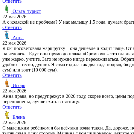
Ответить
Ольга_турист
22 мая 2026
А с коляской не проблема? У нас малышу 1,5 года, думаем брат
Ответить
Анна
22 мая 2026
Я бы посоветовала маршрутку – она дешевле и ходит чаще. От 
на человека. Едут они прямо до пляжа «Оромгох» – это главная 
уже жарко, учтите. Зато не нужно нигде пересаживаться. Обрат
удобно – тесно, душно. Я сама ездила так два года подряд, бюд
сум) или зонт (10 000 сум).
Ответить
Игорь
22 мая 2026
Анна права, но предупрежу: в 2026 году, скорее всего, цены п
переполнены, лучше ехать в пятницу.
Ответить
Елена
22 мая 2026
С маленьким ребёнком я бы всё-таки взяла такси. Да, дороже, 
тысяч сум в одну сторону. Машина с кондиционером, детское кр