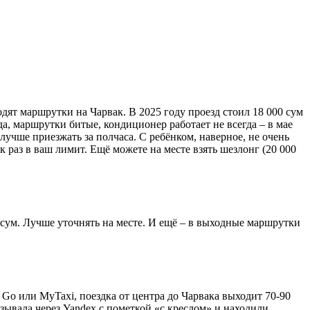
дят маршрутки на Чарвак. В 2025 году проезд стоил 18 000 сум
да, маршрутки битые, кондиционер работает не всегда – в мае
лучше приезжать за полчаса. С ребёнком, наверное, не очень
к раз в ваш лимит. Ещё можете на месте взять шезлонг (20 000
0 сум. Лучше уточнять на месте. И ещё – в выходные маршрутки
 Go или MyTaxi, поездка от центра до Чарвака выходит 70-90
азывала через Yandex с пометкой «с креслом» и находили.