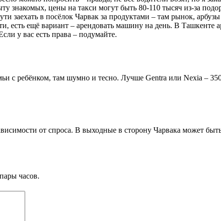
пыту знакомых, цены на такси могут быть 80-110 тысяч из-за подо
ти заехать в посёлок Чарвак за продуктами – там рынок, арбузы
ти, есть ещё вариант – арендовать машину на день. В Ташкенте 
Если у вас есть права – подумайте.
ьи с ребёнком, там шумно и тесно. Лучше Gentra или Nexia – 350
ависимости от спроса. В выходные в сторону Чарвака может быт
пары часов.