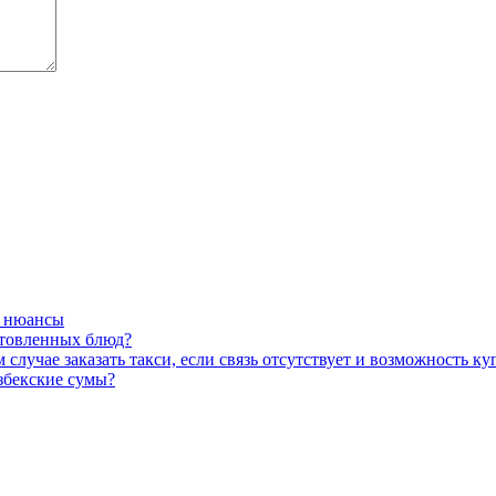
и нюансы
отовленных блюд?
случае заказать такси, если связь отсутствует и возможность ку
збекские сумы?