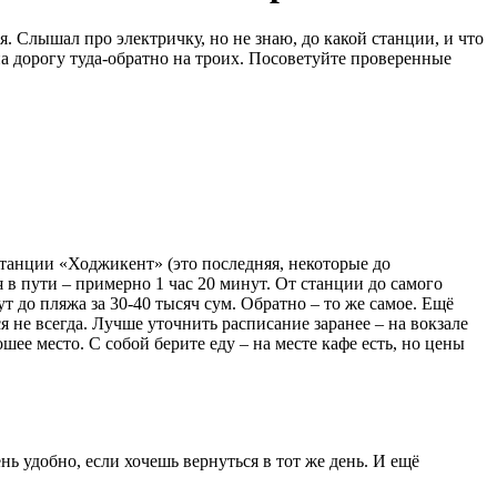
я. Слышал про электричку, но не знаю, до какой станции, и что
на дорогу туда-обратно на троих. Посоветуйте проверенные
станции «Ходжикент» (это последняя, некоторые до
я в пути – примерно 1 час 20 минут. От станции до самого
 до пляжа за 30-40 тысяч сум. Обратно – то же самое. Ещё
я не всегда. Лучше уточнить расписание заранее – на вокзале
шее место. С собой берите еду – на месте кафе есть, но цены
ь удобно, если хочешь вернуться в тот же день. И ещё