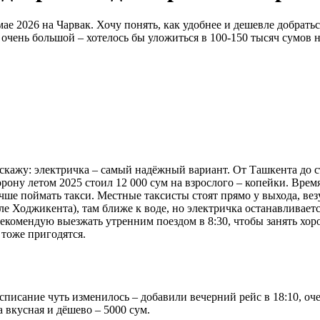
ае 2026 на Чарвак. Хочу понять, как удобнее и дешевле добратьс
 очень большой – хотелось бы уложиться в 100-150 тысяч сумов 
у скажу: электричка – самый надёжный вариант. От Ташкента до 
торону летом 2025 стоил 12 000 сум на взрослого – копейки. Врем
е поймать такси. Местные таксисты стоят прямо у выхода, везут
ле Ходжикента), там ближе к воде, но электричка останавливаетс
 Рекомендую выезжать утренним поездом в 8:30, чтобы занять хоро
 тоже пригодятся.
писание чуть изменилось – добавили вечерний рейс в 18:10, очен
 вкусная и дёшево – 5000 сум.