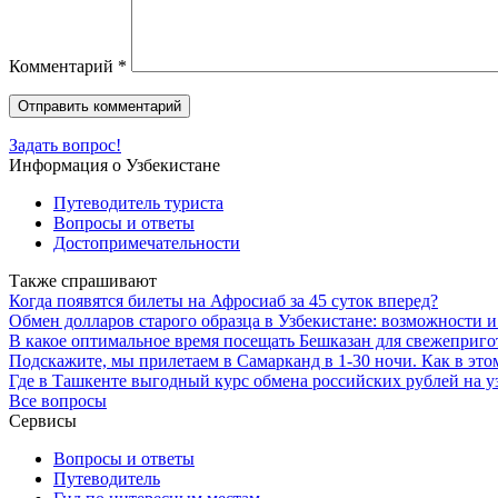
Комментарий
*
Задать вопрос!
Информация о Узбекистане
Путеводитель туриста
Вопросы и ответы
Достопримечательности
Также спрашивают
Когда появятся билеты на Афросиаб за 45 суток вперед?
Обмен долларов старого образца в Узбекистане: возможности 
В какое оптимальное время посещать Бешказан для свежеприг
Подскажите, мы прилетаем в Самарканд в 1-30 ночи. Как в этом 
Где в Ташкенте выгодный курс обмена российских рублей на у
Все вопросы
Сервисы
Вопросы и ответы
Путеводитель