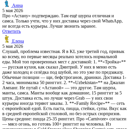
Анна
5 мая 2026
Про «Астану» подтверждаю. Там ещё шурпа отличная и
самса. Только учти, что у них доставка через свой WhatsApp,
не всегда есть курьеры. Лучше звонить заранее.
Ответить
Елена
5 мая 2026
Слушай, проблема известная. Я в KL уже третий год, привык
ко всему, но первые месяцы реально хотелось нормальной
еды. Мой топ проверенных мест с доставкой: 1. **«Тройка»**
— русская кухня, как сказал Дмитрий. У них в меню есть
даже холодец и селёдка под шубой, но это уже по предзаказу.
Обычные позиции — щи, бефстроганов, драники. Доставка 1-
2 часа, минималка 50 ринггит. 2. **«Uzbekistan»** на Джалан
Ампанг. Не путай с «Астаной» — это другое. Там шурпа,
манты, самса. Манты вообще как домашние, 15 ринггит за 5
штук. Доставка есть, но лучше через Grab — у них свои
курьеры иногда теряют заказы. 3. **«Family Recipe»** — сеть
с европейской едой. Есть паста, пицца, стейки, супы. Вкус как
в средней европейской столовой, но без острых сюрпризов.
Цены средние: пицца 25-35 ринггит. Про «Carnivore» согласен
— мясо огонь, но готовь 100+ ринггит на человека. Из