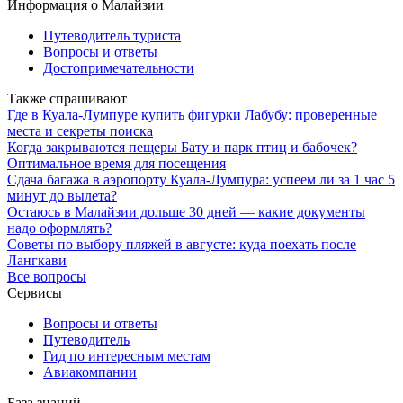
Информация о Малайзии
Путеводитель туриста
Вопросы и ответы
Достопримечательности
Также спрашивают
Где в Куала-Лумпуре купить фигурки Лабубу: проверенные
места и секреты поиска
Когда закрываются пещеры Бату и парк птиц и бабочек?
Оптимальное время для посещения
Сдача багажа в аэропорту Куала-Лумпура: успеем ли за 1 час 5
минут до вылета?
Остаюсь в Малайзии дольше 30 дней — какие документы
надо оформлять?
Советы по выбору пляжей в августе: куда поехать после
Лангкави
Все вопросы
Сервисы
Вопросы и ответы
Путеводитель
Гид по интересным местам
Авиакомпании
База знаний