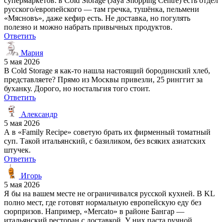
супермаркетов: в Cold Storage (Jaya Shopping Centre) есть отдел
русского/европейского — там гречка, тушёнка, пельмени
«Мясновъ», даже кефир есть. Не доставка, но погулять
полезно и можно набрать привычных продуктов.
Ответить
Мария
5 мая 2026
В Cold Storage я как-то нашла настоящий бородинский хлеб,
представляете? Прямо из Москвы привезли, 25 ринггит за
буханку. Дорого, но ностальгия того стоит.
Ответить
Александр
5 мая 2026
А в «Family Recipe» советую брать их фирменный томатный
суп. Такой итальянский, с базиликом, без всяких азиатских
штучек.
Ответить
Игорь
5 мая 2026
Я бы на вашем месте не ограничивался русской кухней. В KL
полно мест, где готовят нормальную европейскую еду без
сюрпризов. Например, «Mercato» в районе Бангар —
итальянский ресторан с доставкой. У них паста ручной