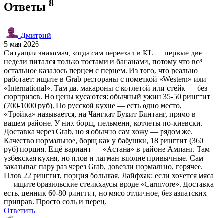
8
Ответы
Дмитрий
5 мая 2026
Ситуация знакомая, когда сам переехал в KL — первые две
недели питался только тостами и бананами, потому что всё
остальное казалось перцем с перцем. Из того, что реально
работает: ищите в Grab рестораны с пометкой «Western» или
«International». Там да, макароны с котлетой или стейк — без
сюрпризов. Но цены кусаются: обычный ужин 35-50 ринггит
(700-1000 руб). По русской кухне — есть одно место,
«Тройка» называется, на Чангкат Букит Бинтанг, прямо в
вашем районе. У них борщ, пельмени, котлеты по-киевски.
Доставка через Grab, но я обычно сам хожу — рядом же.
Качество нормальное, борщ как у бабушки, 18 ринггит (360
руб) порция. Ещё вариант — «Астана» в районе Ампанг. Там
узбекская кухня, но плов и лагман вполне привычные. Сам
заказывал пару раз через Grab, довезли нормально, горячее.
Плов 22 ринггит, порция большая. Лайфхак: если хочется мяса
— ищите бразильские стейкхаусы вроде «Carnivore». Доставка
есть, ценник 60-80 ринггит, но мясо отличное, без азиатских
приправ. Просто соль и перец.
Ответить