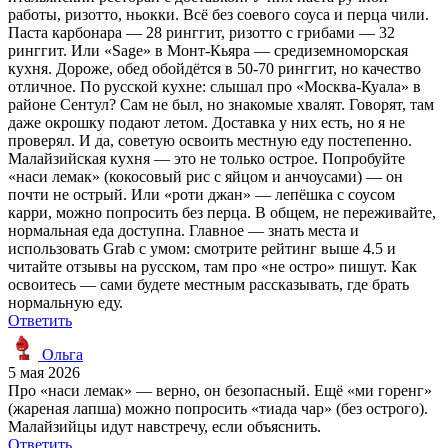
работы, ризотто, ньокки. Всё без соевого соуса и перца чили.
Паста карбонара — 28 ринггит, ризотто с грибами — 32
ринггит. Или «Sage» в Монт-Кьяра — средиземноморская
кухня. Дороже, обед обойдётся в 50-70 ринггит, но качество
отличное. По русской кухне: слышал про «Москва-Куала» в
районе Сентул? Сам не был, но знакомые хвалят. Говорят, там
даже окрошку подают летом. Доставка у них есть, но я не
проверял. И да, советую освоить местную еду постепенно.
Малайзийская кухня — это не только острое. Попробуйте
«наси лемак» (кокосовый рис с яйцом и анчоусами) — он
почти не острый. Или «роти джан» — лепёшка с соусом
карри, можно попросить без перца. В общем, не переживайте,
нормальная еда доступна. Главное — знать места и
использовать Grab с умом: смотрите рейтинг выше 4.5 и
читайте отзывы на русском, там про «не остро» пишут. Как
освоитесь — сами будете местным рассказывать, где брать
нормальную еду.
Ответить
Ольга
5 мая 2026
Про «наси лемак» — верно, он безопасный. Ещё «ми горенг»
(жареная лапша) можно попросить «тиада чар» (без острого).
Малайзийцы идут навстречу, если объяснить.
Ответить