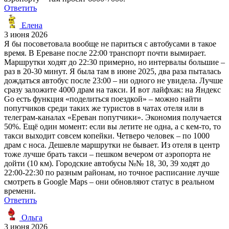
Ответить
Елена
3 июня 2026
Я бы посоветовала вообще не париться с автобусами в такое
время. В Ереване после 22:00 транспорт почти вымирает.
Маршрутки ходят до 22:30 примерно, но интервалы большие –
раз в 20-30 минут. Я была там в июне 2025, два раза пыталась
дождаться автобус после 23:00 – ни одного не увидела. Лучше
сразу заложите 4000 драм на такси. И вот лайфхак: на Яндекс
Go есть функция «поделиться поездкой» – можно найти
попутчиков среди таких же туристов в чатах отеля или в
телеграм-каналах «Ереван попутчики». Экономия получается
50%. Ещё один момент: если вы летите не одна, а с кем-то, то
такси выходит совсем копейки. Четверо человек – по 1000
драм с носа. Дешевле маршрутки не бывает. Из отеля в центр
тоже лучше брать такси – пешком вечером от аэропорта не
дойти (10 км). Городские автобусы №№ 18, 30, 39 ходят до
22:00-22:30 по разным районам, но точное расписание лучше
смотреть в Google Maps – они обновляют статус в реальном
времени.
Ответить
Ольга
3 июня 2026