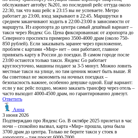
обслуживает автобус №201, но последний рейс оттуда около
22:30, так что ваш рейс в 23:15 вы не успеваете. Метро
работает до 23:00, вход закрывают в 22:45. Маршрутки в
среднем заканчивают ходить в 22:00-23:00 в зависимости от
маршрута. Из аэропорта до центра самый дешёвый вариант –
такси через Яндекс Go. Цена фиксированная: от аэропорта до
Северного проспекта примерно 3500-4000 драм (около 750-
850 рублей). Если заказывать заранее через приложение,
проблем с картами «Мир» нет – они работают, главное
привязать карту в России до поездки. В самом городе после
23:00 остаются только такси. Яндекс Go работает
круглосуточно, машины подают за 3-5 минут. Можно ловить
местные такси на улице, но там ценник может быть выше. Я
бы советовал не экономить на ночных поездках –
безопасность важнее, особенно девушке одной. Ещё вариант:
если у вас рейс поздно, можно заказать трансфер через отель –
часто выходит 4000-4500 драм, но гарантированно довезут.
Ответить
Анна
3 июня 2026
Подтверждаю про Яндекс Go. В октябре 2025 прилетал в час
ночи – спокойно вызвал, карта «Мир» прошла, цена была
3700 драм до центра. Только не берите такси у стоек в
аэропорту – там просят 6000-7000.