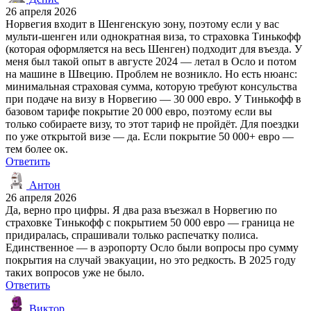
26 апреля 2026
Норвегия входит в Шенгенскую зону, поэтому если у вас
мульти-шенген или однократная виза, то страховка Тинькофф
(которая оформляется на весь Шенген) подходит для въезда. У
меня был такой опыт в августе 2024 — летал в Осло и потом
на машине в Швецию. Проблем не возникло. Но есть нюанс:
минимальная страховая сумма, которую требуют консульства
при подаче на визу в Норвегию — 30 000 евро. У Тинькофф в
базовом тарифе покрытие 20 000 евро, поэтому если вы
только собираете визу, то этот тариф не пройдёт. Для поездки
по уже открытой визе — да. Если покрытие 50 000+ евро —
тем более ок.
Ответить
Антон
26 апреля 2026
Да, верно про цифры. Я два раза въезжал в Норвегию по
страховке Тинькофф с покрытием 50 000 евро — граница не
придиралась, спрашивали только распечатку полиса.
Единственное — в аэропорту Осло были вопросы про сумму
покрытия на случай эвакуации, но это редкость. В 2025 году
таких вопросов уже не было.
Ответить
Виктор