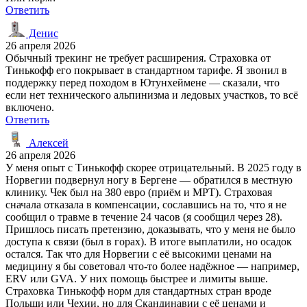
Ответить
Денис
26 апреля 2026
Обычный трекинг не требует расширения. Страховка от
Тинькофф его покрывает в стандартном тарифе. Я звонил в
поддержку перед походом в Ютунхеймене — сказали, что
если нет технического альпинизма и ледовых участков, то всё
включено.
Ответить
Алексей
26 апреля 2026
У меня опыт с Тинькофф скорее отрицательный. В 2025 году в
Норвегии подвернул ногу в Бергене — обратился в местную
клинику. Чек был на 380 евро (приём и МРТ). Страховая
сначала отказала в компенсации, сославшись на то, что я не
сообщил о травме в течение 24 часов (я сообщил через 28).
Пришлось писать претензию, доказывать, что у меня не было
доступа к связи (был в горах). В итоге выплатили, но осадок
остался. Так что для Норвегии с её высокими ценами на
медицину я бы советовал что-то более надёжное — например,
ERV или GVA. У них помощь быстрее и лимиты выше.
Страховка Тинькофф норм для стандартных стран вроде
Польши или Чехии, но для Скандинавии с её ценами и