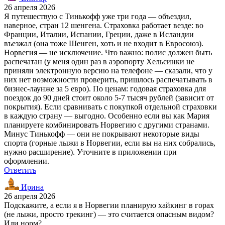
26 апреля 2026
Я путешествую с Тинькофф уже три года — объездил,
наверное, стран 12 шенгена. Страховка работает везде: во
Франции, Италии, Испании, Греции, даже в Исландии
въезжал (она тоже Шенген, хоть и не входит в Евросоюз).
Норвегия — не исключение. Что важно: полис должен быть
распечатан (у меня один раз в аэропорту Хельсинки не
приняли электронную версию на телефоне — сказали, что у
них нет возможности проверить, пришлось распечатывать в
бизнес-лаунже за 5 евро). По ценам: годовая страховка для
поездок до 90 дней стоит около 5-7 тысяч рублей (зависит от
покрытия). Если сравнивать с покупкой отдельной страховки
в каждую страну — выгодно. Особенно если вы как Мария
планируете комбинировать Норвегию с другими странами.
Минус Тинькофф — они не покрывают некоторые виды
спорта (горные лыжи в Норвегии, если вы на них собрались,
нужно расширение). Уточните в приложении при
оформлении.
Ответить
Ирина
26 апреля 2026
Подскажите, а если я в Норвегии планирую хайкинг в горах
(не лыжи, просто трекинг) — это считается опасным видом?
Или норм?