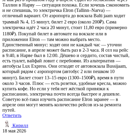
Таллин в Нарву — ситуация похожа. Если хочешь сэкономить
и не спешишь, то электричка Elron (Tallinn–Narva) —
отличный вариант. От аэропорта до вокзала Balti jaam ходит
трамвай № 4, 15 минут, билет 2 евро (около 200₽). Сама
электричка идёт 2 часа 20 минут, стоит 11,80 евро (примерно
1180₽). Покупай билет в автомате на вокзале или в
приложении Elron — там можно выбрать место.
Единственный минус: ходят они не каждый час — уточни
расписание, в апреле может быть раз в 2-3 часа. Я сел на рейс
в 9:40, в Нарве был в 12:00. Дёшево и сердито, состав чистый,
есть туалет, вайфай ловит с перебоями. Из альтернатив —
автобусы Lux Express. Они отходят от автовокзала Bussijaam,
который рядом с аэропортом (автобус 2 или пешком 10
минут). Билет стоит 13–15 евро (1300–1500₽), время в пути
около 3 часов. Плюс — есть розетки, удобные кресла, можно
купить кофе. Но если у тебя нет жёсткой привязки к
расписанию, электричка почти всегда быстрее и дешевле.
Советую всё-таки изучить расписание Elron заранее — в
апреле они могут менять количество рейсов из-за ремонта
путей.
Ответить
Кирилл
18 мая 2026