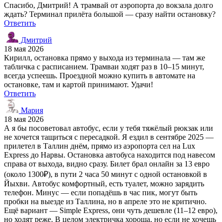
Спасибо, Дмитрий! А трамвай от аэропорта до вокзала долго
ждать? Терминал прилёта большой — сразу найти остановку?
Ответить
Дмитрий
18 мая 2026
Кирилл, остановка прямо у выхода из терминала — там же
табличка с расписанием. Трамваи ходят раз в 10–15 минут,
всегда успеешь. Проездной можно купить в автомате на
остановке, там и картой принимают. Удачи!
Ответить
Мария
18 мая 2026
А я бы посоветовал автобус, если у тебя тяжёлый рюкзак или
не хочется тащиться с пересадкой. Я ездил в сентябре 2025 —
прилетел в Таллин днём, прямо из аэропорта сел на Lux
Express до Нарвы. Остановка автобуса находится под навесом
справа от выхода, видно сразу. Билет брал онлайн за 13 евро
(около 1300₽), в пути 2 часа 50 минут с одной остановкой в
Йыхви. Автобус комфортный, есть туалет, можно зарядить
телефон. Минус — если попадёшь в час пик, могут быть
пробки на выезде из Таллина, но в апреле это не критично.
Ещё вариант — Simple Express, они чуть дешевле (11–12 евро),
но ходят реже. В целом электричка хороша, но если не хочешь