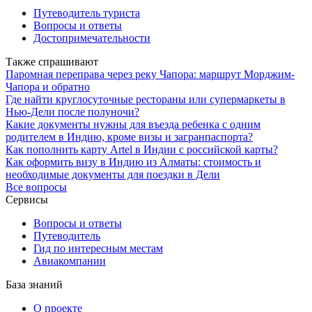
Путеводитель туриста
Вопросы и ответы
Достопримечательности
Также спрашивают
Паромная переправа через реку Чапора: маршрут Морджим-
Чапора и обратно
Где найти круглосуточные рестораны или супермаркеты в
Нью-Дели после полуночи?
Какие документы нужны для въезда ребенка с одним
родителем в Индию, кроме визы и загранпаспорта?
Как пополнить карту Artel в Индии с российской карты?
Как оформить визу в Индию из Алматы: стоимость и
необходимые документы для поездки в Дели
Все вопросы
Сервисы
Вопросы и ответы
Путеводитель
Гид по интересным местам
Авиакомпании
База знаний
О проекте