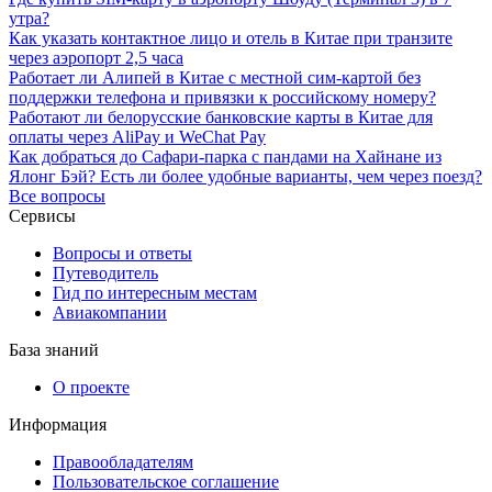
утра?
Как указать контактное лицо и отель в Китае при транзите
через аэропорт 2,5 часа
Работает ли Алипей в Китае с местной сим-картой без
поддержки телефона и привязки к российскому номеру?
Работают ли белорусские банковские карты в Китае для
оплаты через AliPay и WeChat Pay
Как добраться до Сафари-парка с пандами на Хайнане из
Ялонг Бэй? Есть ли более удобные варианты, чем через поезд?
Все вопросы
Сервисы
Вопросы и ответы
Путеводитель
Гид по интересным местам
Авиакомпании
База знаний
О проекте
Информация
Правообладателям
Пользовательское соглашение