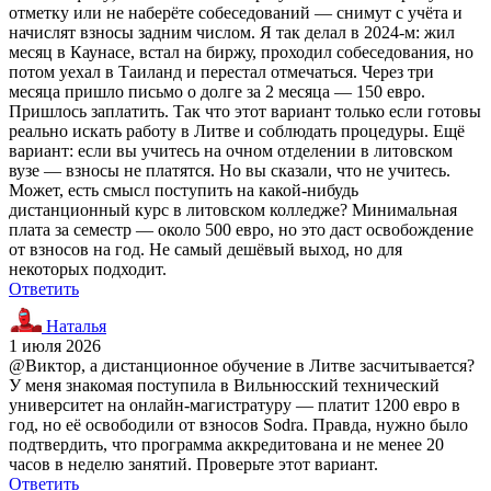
отметку или не наберёте собеседований — снимут с учёта и
начислят взносы задним числом. Я так делал в 2024-м: жил
месяц в Каунасе, встал на биржу, проходил собеседования, но
потом уехал в Таиланд и перестал отмечаться. Через три
месяца пришло письмо о долге за 2 месяца — 150 евро.
Пришлось заплатить. Так что этот вариант только если готовы
реально искать работу в Литве и соблюдать процедуры. Ещё
вариант: если вы учитесь на очном отделении в литовском
вузе — взносы не платятся. Но вы сказали, что не учитесь.
Может, есть смысл поступить на какой-нибудь
дистанционный курс в литовском колледже? Минимальная
плата за семестр — около 500 евро, но это даст освобождение
от взносов на год. Не самый дешёвый выход, но для
некоторых подходит.
Ответить
Наталья
1 июля 2026
@Виктор, а дистанционное обучение в Литве засчитывается?
У меня знакомая поступила в Вильнюсский технический
университет на онлайн-магистратуру — платит 1200 евро в
год, но её освободили от взносов Sodra. Правда, нужно было
подтвердить, что программа аккредитована и не менее 20
часов в неделю занятий. Проверьте этот вариант.
Ответить