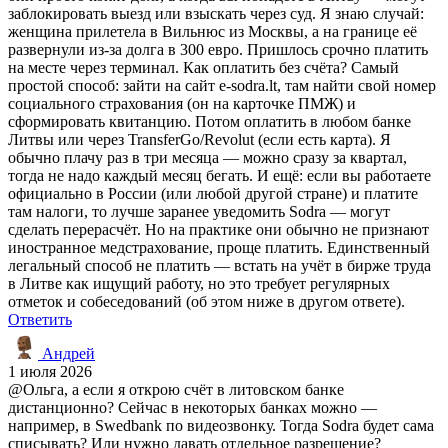
заблокировать выезд или взыскать через суд. Я знаю случай:
женщина прилетела в Вильнюс из Москвы, а на границе её
развернули из-за долга в 300 евро. Пришлось срочно платить
на месте через терминал. Как оплатить без счёта? Самый
простой способ: зайти на сайт e-sodra.lt, там найти свой номер
социального страхования (он на карточке ПМЖ) и
сформировать квитанцию. Потом оплатить в любом банке
Литвы или через TransferGo/Revolut (если есть карта). Я
обычно плачу раз в три месяца — можно сразу за квартал,
тогда не надо каждый месяц бегать. И ещё: если вы работаете
официально в России (или любой другой стране) и платите
там налоги, то лучше заранее уведомить Sodra — могут
сделать перерасчёт. Но на практике они обычно не признают
иностранное медстрахование, проще платить. Единственный
легальный способ не платить — встать на учёт в бирже труда
в Литве как ищущий работу, но это требует регулярных
отметок и собеседований (об этом ниже в другом ответе).
Ответить
Андрей
1 июля 2026
@Ольга, а если я открою счёт в литовском банке
дистанционно? Сейчас в некоторых банках можно —
например, в Swedbank по видеозвонку. Тогда Sodra будет сама
списывать? Или нужно давать отдельное разрешение?