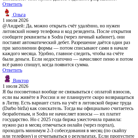
Ответить
Ольга
1 июля 2026
@Андрей: Да, можно открыть счёт удалённо, но нужен
литовский номер телефона и код резидента. После открытия
сообщите реквизиты в Sodra (через личный кабинет), они
поставят автоматический дебет. Разрешение даётся один раз
при заполнении формы — потом списывают сами в начале
каждого месяца. Удобно, главное следить, чтобы на счёте
были деньги. Если недостаточно — начисляют пеню и потом
всё равно спишут, когда появится сумма.
Ответить
Виктор
1 июля 2026
Я бы посоветовал вообще не связываться с оплатой взносов,
если вы живёте в России и не планируете скоро возвращаться
в Литву. Есть вариант стать на учёт в литовской бирже труда
(Darbo birža) как соискатель. Тогда вы официально считаетесь
безработным, и Sodra не начисляет взносы — их платит
государство. Но с 2025 года биржа ужесточила правила:
нужно раз в месяц отмечаться онлайн (через портал),
проходить минимум 2-3 собеседования в месяц (по скайпу
или телефону) и отчитываться о результатах. Если пропустите