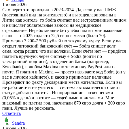
1 июля 2026
Сам через это проходил в 2023-2024. Да, если у вас ПМЖ
(постоянный вид на жительство) и вы задекларированы в
Литве как житель, то Sodra считает вас застрахованным лицом
и начисляет обязательные взносы на медицинское
страхование. Неработающие без учёбы платят минимальный
взнос — с 2025 года это 72,5 евро в месяц (было 70).
Примерно 7 200-7 500 рублей по текущему курсу. Если у вас
открыт литовский банковский счёт — Sodra спишет долг
сама, когда решит, что вы должны. Если счёта нет — придётся
платить вручную: через систему e-Sodra (войти по
электронной подписи), в отделении банка (например,
Swedbank), в любом Maxima по терминалу PayPost или на
почте. Я платил в Maxima — просто называете код Sodra (он у
вас в личном кабинете), и кассир принимает наличные.
Проверяют по факту декларации места жительства. Если вы
не работаете и не учитесь — система автоматически ставит
статус „обязан платить“. Игнорирование грозит пенями
(0,05% в день) и в итоге — судебными приставами. Мне
знакомый не платил год, насчитали 870 евро долга + 200 евро
пени. Лучше не рисковать.
Ответить
Sandra
1 июля 2026