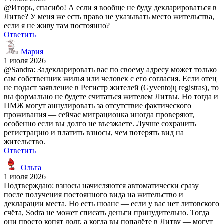
@Игорь, спасибо! А если я вообще не буду декларироваться в
Литве? У меня же есть право не указывать место жительства,
если я не живу там постоянно?
Ответить
Мария
1 июля 2026
@Sandra: Задекларировать вас по своему адресу может только
сам собственник жилья или человек с его согласия. Если отец
не подаст заявление в Регистр жителей (Gyventojų registras), то
вы формально не будете считаться жителем Литвы. Но тогда и
ПМЖ могут аннулировать за отсутствие фактического
проживания — сейчас миграционка иногда проверяют,
особенно если вы долго не въезжаете. Лучше сохранить
регистрацию и платить взносы, чем потерять вид на
жительство.
Ответить
Ольга
1 июля 2026
Подтверждаю: взносы начисляются автоматически сразу
после получения постоянного вида на жительство и
декларации места. Но есть нюанс — если у вас нет литовского
счёта, Sodra не может списать деньги принудительно. Тогда
они просто копят долг, а когда вы попадёте в Литву — могут