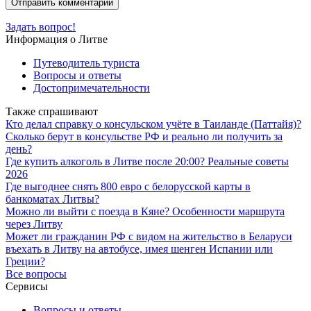
Задать вопрос!
Информация о Литве
Путеводитель туриста
Вопросы и ответы
Достопримечательности
Также спрашивают
Кто делал справку о консульском учёте в Таиланде (Паттайя)?
Сколько берут в консульстве РФ и реально ли получить за
день?
Где купить алкоголь в Литве после 20:00? Реальные советы
2026
Где выгоднее снять 800 евро с белорусской карты в
банкоматах Литвы?
Можно ли выйти с поезда в Кяне? Особенности маршрута
через Литву
Может ли гражданин РФ с видом на жительство в Беларуси
въехать в Литву на автобусе, имея шенген Испании или
Греции?
Все вопросы
Сервисы
Вопросы и ответы