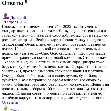
8
Ответы
Дмитрий
18 апреля 2026
Проезжали этот переход в сентябре 2025-го. Документы
стандартные: загранпаспорта с действующей шенгенской или
турецкой визой (для въезда в Сербию), техпаспорт на машину,
российские права. «Зелёная карта» (полис международного
страхования) обязательна, её грамотно проверяют. Без неё не
пустят. Насчёт черногорской страховки — это отдельный
полис, он называется «Crno Goro osiguranje». Его покупаешь
прямо на границе, в окне страховой компании. Стоил он нам
15 евро на 15 дней. Платили наличными евро, динары тоже
берут, но курс может быть невыгодным. Оформление заняло
минут 7-10, просто называешь срок пребывания и платишь.
Очередь была небольшая, но в июне, думаю, будет больше
туристов. Само пограничное оформление заняло около 25
минут. Офицеры работают без спешки, но вежливо. Деньги на
дополнительные сборы в 100 евро — это с запасом, хватит с
лихвой. Главный совет — имейте при себе распечатанную
«зелёную карту» и техпаспорт, их изучают тщательнее всего.
Ответить
Елена