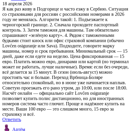
18 апреля 2026
Я как раз живу в Подгорице и часто езжу в Сербию. Ситуация
со страховками для россиян с российскими номерами в 2026
году не менялась. Алгоритм такой: 1. Подъезжаете к
черногорской границе. 2. Сначала проходите паспортный
контроль. 3. Затем таможня для машины. Там обязательно
спрашивают «зелёную карту». 4. Рядом с таможенными
будками стоит киоск или офис страховой компании (обычно
Lovćen osiguranje или Sava). Подходите, говорите марку
машины, номер и срок пребывания. Минимальный срок — 15
дней, даже если едете на неделю. Цена фиксированная — 15
евро. Платить можно евро, динарами или картой (но терминал
может не работать, лучше наличные). Время: если без очереди,
всё делается за 15 минут. В сезон (июль-август) можно
простоять час и больше. Переход Врбница-Боляре
относительно спокойный, но в июне уже начинается наплыв.
Советую проезжать его рано утром, до 10:00, или после 18:00.
Насчёт онлайн — официально сайт Lovćen osiguranje
позволяет купить полис дистанционно, но для иностранных
номеров система часто глючит. Проще и надёжнее купить на
месте. Ваши 100 евро — это слишком много, 15 евро за
страховку и всё.
Ответить
Артём