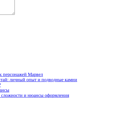
ск персонажей Марвел
Китай: личный опыт и подводные камни
?
юансы
в: сложности и нюансы оформления