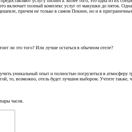
редоставляют услугу пилинга. Более того, это одна из их специа
это включает полный комплекс услуг от макушки до пяток. Однак
ешевле, причем не только в самом Пекине, но и в приграничных 
оит ли это того? Или лучше остаться в обычном отеле?
олучить уникальный опыт и полностью погрузиться в атмосферу 
гой, то, возможно, отель будет лучшим выбором. Учтите также,
пары часов.