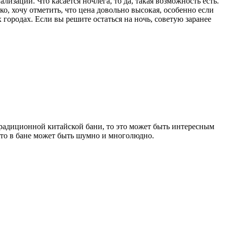
лизаций. Что касается ночлега, то да, такая возможность есть.
о, хочу отметить, что цена довольно высокая, особенно если
городах. Если вы решите остаться на ночь, советую заранее
традиционной китайской бани, то это может быть интересным
 что в бане может быть шумно и многолюдно.