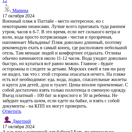
12
Марина
17 октября 2024
Военный пляж в Паттайе - место интересное, но с
некоторыми нюансами. Лучше всего приезжать туда ранним
утром, часов в 6-7. В это время, если нет сильного ветра и
волн, вода просто потрясающая - чистая и прозрачная,
напоминает Мальдивы! Пляж довольно длинный, поэтому
рекомендую ехать в самый конец, где расположен небольшой
отель. Там меньше людей и комфортнее отдыхать. Отливы
обычно начинаются около 11-12 часов. Вода уходит довольно
быстро, но купаться всё равно можно. Главное - будьте
осторожны и следите за детьми. Морских ежей я там ни разу
не видел, так что с этой стороны опасаться нечего. На пляже
есть всё необходимое: еда, вода, лодки, спасательные жилеты
и круги для детей, душ и туалет. Цены вполне приемлемые. С
собой достаточно взять только полотенца и сменную одежду.
Въезд платный - 100 бат за взрослого и 50 за ребенка. Не
забудьте надеть шлем, если едете на байке, и взять с собой
документы - на КПП их могут проверить.
Ответить
Дмитрий
17 октября 2024
А как там с парковкой для байков? Есть ли специально