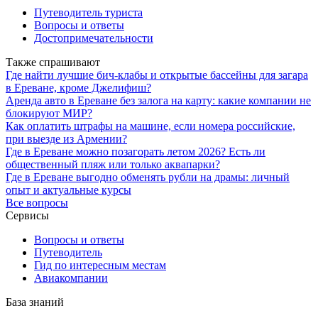
Путеводитель туриста
Вопросы и ответы
Достопримечательности
Также спрашивают
Где найти лучшие бич-клабы и открытые бассейны для загара
в Ереване, кроме Джелифиш?
Аренда авто в Ереване без залога на карту: какие компании не
блокируют МИР?
Как оплатить штрафы на машине, если номера российские,
при выезде из Армении?
Где в Ереване можно позагорать летом 2026? Есть ли
общественный пляж или только аквапарки?
Где в Ереване выгодно обменять рубли на драмы: личный
опыт и актуальные курсы
Все вопросы
Сервисы
Вопросы и ответы
Путеводитель
Гид по интересным местам
Авиакомпании
База знаний