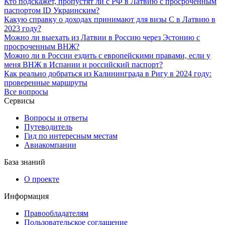
Кто подскажет, пропустят ли с РФ в Латвию с просроченным
паспортом ID Украинским?
Какую справку о доходах принимают для визы С в Латвию в
2023 году?
Можно ли выехать из Латвии в Россию через Эстонию с
просроченным ВНЖ?
Можно ли в России ездить с европейскими правами, если у
меня ВНЖ в Испании и российский паспорт?
Как реально добраться из Калининграда в Ригу в 2024 году:
проверенные маршруты
Все вопросы
Сервисы
Вопросы и ответы
Путеводитель
Гид по интересным местам
Авиакомпании
База знаний
О проекте
Информация
Правообладателям
Пользовательское соглашение