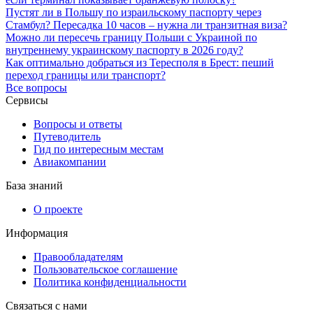
Пустят ли в Польшу по израильскому паспорту через
Стамбул? Пересадка 10 часов – нужна ли транзитная виза?
Можно ли пересечь границу Польши с Украиной по
внутреннему украинскому паспорту в 2026 году?
Как оптимально добраться из Тересполя в Брест: пеший
переход границы или транспорт?
Все вопросы
Сервисы
Вопросы и ответы
Путеводитель
Гид по интересным местам
Авиакомпании
База знаний
О проекте
Информация
Правообладателям
Пользовательское соглашение
Политика конфиденциальности
Связаться с нами