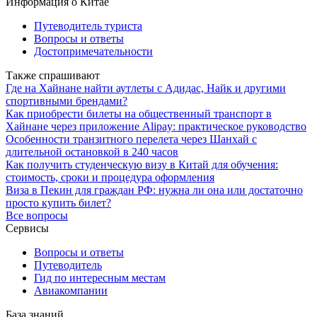
Информация о Китае
Путеводитель туриста
Вопросы и ответы
Достопримечательности
Также спрашивают
Где на Хайнане найти аутлеты с Адидас, Найк и другими
спортивными брендами?
Как приобрести билеты на общественный транспорт в
Хайнане через приложение Alipay: практическое руководство
Особенности транзитного перелета через Шанхай с
длительной остановкой в 240 часов
Как получить студенческую визу в Китай для обучения:
стоимость, сроки и процедура оформления
Виза в Пекин для граждан РФ: нужна ли она или достаточно
просто купить билет?
Все вопросы
Сервисы
Вопросы и ответы
Путеводитель
Гид по интересным местам
Авиакомпании
База знаний