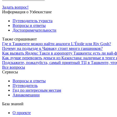
Задать вопрос!
Информация о Узбекистане
Путеводитель туриста
Вопросы и ответы
Достопримечательности
Также спрашивают
Где в Ташкенте можно найти аналоги L’Étoile или Riv Gosh?
Почему на подъезде к Чарваку стоит много гаишников?
Как вызвать Яндекс Такси в аэропорту Ташкента: есть ли вай-
Как лучше перевозить деньги из Казахстана: наличные в тенге
Подскажите, пожалуйста, самый приятный ТЦ в Ташкенте, чтоб
Все вопросы
Сервисы
Вопросы и ответы
Путеводитель
Гид по интересным местам
Авиакомпании
База знаний
О проекте