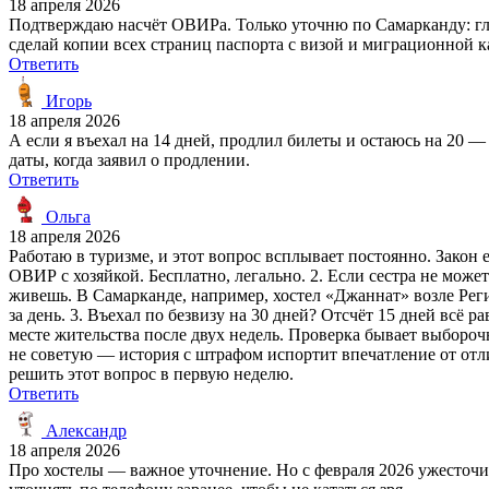
18 апреля 2026
Подтверждаю насчёт ОВИРа. Только уточню по Самарканду: глав
сделай копии всех страниц паспорта с визой и миграционной 
Ответить
Игорь
18 апреля 2026
А если я въехал на 14 дней, продлил билеты и остаюсь на 20 
даты, когда заявил о продлении.
Ответить
Ольга
18 апреля 2026
Работаю в туризме, и этот вопрос всплывает постоянно. Закон
ОВИР с хозяйкой. Бесплатно, легально. 2. Если сестра не може
живешь. В Самарканде, например, хостел «Джаннат» возле Реги
за день. 3. Въехал по безвизу на 30 дней? Отсчёт 15 дней всё 
месте жительства после двух недель. Проверка бывает выборочн
не советую — история с штрафом испортит впечатление от отлич
решить этот вопрос в первую неделю.
Ответить
Александр
18 апреля 2026
Про хостелы — важное уточнение. Но с февраля 2026 ужесточил