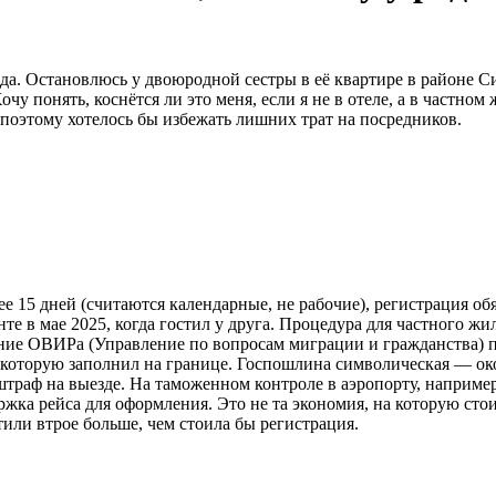
а. Остановлюсь у двоюродной сестры в её квартире в районе Си
у понять, коснётся ли это меня, если я не в отеле, а в частном
 поэтому хотелось бы избежать лишних трат на посредников.
лее 15 дней (считаются календарные, не рабочие), регистрация о
нте в мае 2025, когда гостил у друга. Процедура для частного ж
ение ОВИРа (Управление по вопросам миграции и гражданства) по
 которую заполнил на границе. Госпошлина символическая — око
 штраф на выезде. На таможенном контроле в аэропорту, наприме
ержка рейса для оформления. Это не та экономия, на которую сто
тили втрое больше, чем стоила бы регистрация.