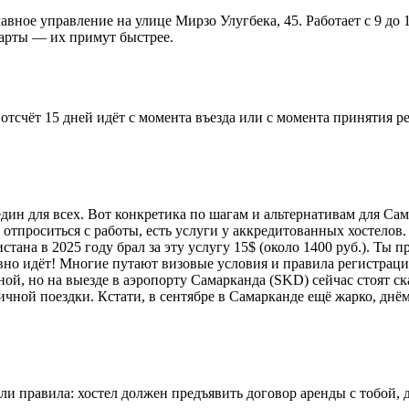
ное управление на улице Мирзо Улугбека, 45. Работает с 9 до 1
карты — их примут быстрее.
— отсчёт 15 дней идёт с момента въезда или с момента принятия
 един для всех. Вот конкретика по шагам и альтернативам для С
т отпроситься с работы, есть услуги у аккредитованных хостелов.
стана в 2025 году брал за эту услугу 15$ (около 1400 руб.). Т
равно идёт! Многие путают визовые условия и правила регистраци
ой, но на выезде в аэропорту Самарканда (SKD) сейчас стоят ск
ной поездки. Кстати, в сентябре в Самарканде ещё жарко, днём 
и правила: хостел должен предъявить договор аренды с тобой, д