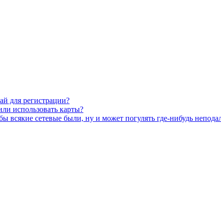
фай для регистрации?
 или использовать карты?
ы всякие сетевые были, ну и может погулять где-нибудь непода