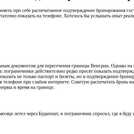
и иметь при себе распечатанное подтверждение бронирования го
достаточно показать на телефоне. Хотелось бы услышать опыт ре
льным документом для пересечения границы Венгрии. Однако на п
ыта: пограничники действительно редко просят показать подтвер
оказать не только паспорт и билеты, но и подтверждение бронир
 в телефоне при слабом интернете. Советую распечатать бронь 
нервы и время на границе.
сяце летел через Будапешт, и пограничник спросил, где я буду 