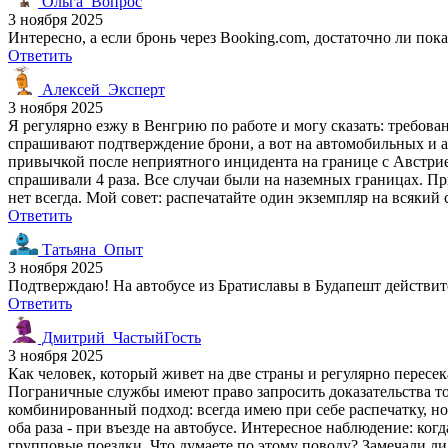
Ольга_Вопрос
3 ноября 2025
Интересно, а если бронь через Booking.com, достаточно ли пок
Ответить
Алексей_Эксперт
3 ноября 2025
Я регулярно езжу в Венгрию по работе и могу сказать: требова
спрашивают подтверждение брони, а вот на автомобильных и ав
привычкой после неприятного инцидента на границе с Австрией
спрашивали 4 раза. Все случаи были на наземных границах. При
нет всегда. Мой совет: распечатайте один экземпляр на всякий 
Ответить
Татьяна_Опыт
3 ноября 2025
Подтверждаю! На автобусе из Братиславы в Будапешт действител
Ответить
Дмитрий_ЧастыйГость
3 ноября 2025
Как человек, который живет на две страны и регулярно пересек
Пограничные службы имеют право запросить доказательства того
комбинированный подход: всегда имею при себе распечатку, но 
оба раза - при въезде на автобусе. Интересное наблюдение: к
групповые поездки. Что думаете по этому поводу? Замечали л