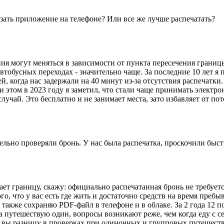
азать приложение на телефоне? Или все же лучше распечатать?
ния могут меняться в зависимости от пункта пересечения границ
тобусных переходах - значительно чаще. За последние 10 лет я п
, когда нас задержали на 40 минут из-за отсутствия распечатки.
 этом в 2023 году я заметил, что стали чаще принимать электро
случай. Это бесплатно и не занимает места, зато избавляет от п
ьно проверяли бронь. У нас была распечатка, проскочили быстро,
ает границу, скажу: официально распечатанная бронь не требует
, что у вас есть где жить и достаточно средств на время пребыв
также сохраняю PDF-файл в телефоне и в облаке. За 2 года 12 по
огда путешествую один, вопросы возникают реже, чем когда еду с
и вы разницу в проверках при одиночных и групповых путешест