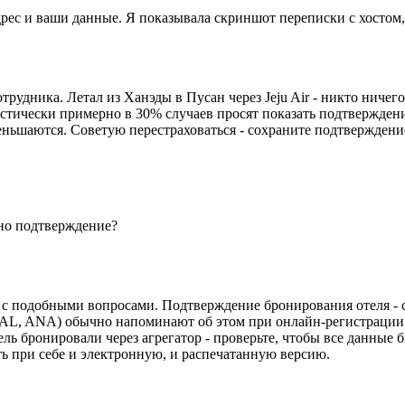
адрес и ваши данные. Я показывала скриншот переписки с хостом
трудника. Летал из Ханэды в Пусан через Jeju Air - никто ничего
истически примерно в 30% случаев просят показать подтвержден
ньшаются. Советую перестраховаться - сохраните подтверждение
жно подтверждение?
 с подобными вопросами. Подтверждение бронирования отеля - с
AL, ANA) обычно напоминают об этом при онлайн-регистрации
ель бронировали через агрегатор - проверьте, чтобы все данные
ть при себе и электронную, и распечатанную версию.