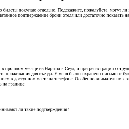
билеты покупаю отдельно. Подскажите, пожалуйста, могут ли п
чатанное подтверждение брони отеля или достаточно показать на
ту в прошлом месяце из Нариты в Сеул, и при регистрации сотр
ста проживания для въезда. У меня было сохранено письмо от бук
нием в доступном месте на телефоне. Особенно внимательно к э
ь на границе.
принимают ли такие подтверждения?