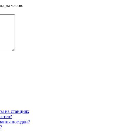
пары часов.
ты на станциях
остел?
вания поездки?
?