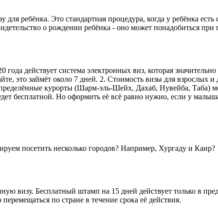
у для ребёнка. Это стандартная процедура, когда у ребёнка есть
й свидетельство о рождении ребёнка - оно может понадобиться пр
0 года действует система электронных виз, которая значительн
, это займёт около 7 дней. 2. Стоимость визы для взрослых и дет
 определённые курорты (Шарм-эль-Шейх, Дахаб, Нувейба, Таба) 
 будет бесплатной. Но оформить её всё равно нужно, если у малы
ируем посетить несколько городов? Например, Хургаду и Каир?
ную визу. Бесплатный штамп на 15 дней действует только в пре
перемещаться по стране в течение срока её действия.