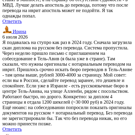
МВД. Лучше делать апостиль до перевода, потому что после
перевода на иврит апостиль может не подойти. Я так
однажды попал.
Ответить
Ирина
6 июля 2026
Я подавалась на ступро как раз в 2024 году. Сначала загрузила
скан диплома на русском без перевода. Система пропустила.
Через неделю пришло письмо с приглашением на
собеседование в Тель-Авив (я была уже в стране). Там
сказали, что нужны оригиналы с нотариальным переводом на
иврит. Пришлось срочно искать бюро переводов в Тель-Авиве
- там цены выше, рублей 3000-4000 за страницу. Мой совет:
если вы в России, сделайте перевод заранее, это дешевле и
спокойнее. Если уже в Израиле - есть русскоязычные бюро в
центре Тель-Авива, на улице Алленби, рядом с посольством.
Работают быстро, но дорого. Конкретно: за диплом 4
страницы я отдала 1200 шекелей (~30 000 руб) в 2024 году.
Ещё нюанс: на собеседовании попросили показать оригиналы
документов на русском + нотариальный перевод. Без перевода
не зарегистрировали бы. Так что без перевода никак, но его
можно принести позже.
Ответить