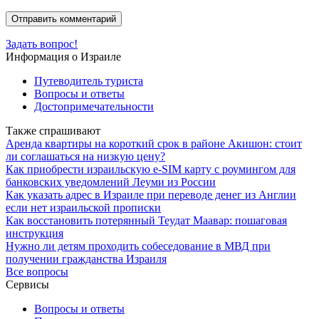
Задать вопрос!
Информация о Израиле
Путеводитель туриста
Вопросы и ответы
Достопримечательности
Также спрашивают
Аренда квартиры на короткий срок в районе Акишон: стоит
ли соглашаться на низкую цену?
Как приобрести израильскую e-SIM карту с роумингом для
банковских уведомлений Леуми из России
Как указать адрес в Израиле при переводе денег из Англии
если нет израильской прописки
Как восстановить потерянный Теудат Маавар: пошаговая
инструкция
Нужно ли детям проходить собеседование в МВД при
получении гражданства Израиля
Все вопросы
Сервисы
Вопросы и ответы