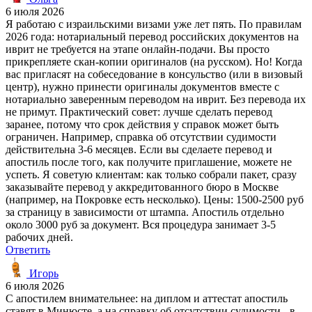
6 июля 2026
Я работаю с израильскими визами уже лет пять. По правилам
2026 года: нотариальный перевод российских документов на
иврит не требуется на этапе онлайн-подачи. Вы просто
прикрепляете скан-копии оригиналов (на русском). Но! Когда
вас пригласят на собеседование в консульство (или в визовый
центр), нужно принести оригиналы документов вместе с
нотариально заверенным переводом на иврит. Без перевода их
не примут. Практический совет: лучше сделать перевод
заранее, потому что срок действия у справок может быть
ограничен. Например, справка об отсутствии судимости
действительна 3-6 месяцев. Если вы сделаете перевод и
апостиль после того, как получите приглашение, можете не
успеть. Я советую клиентам: как только собрали пакет, сразу
заказывайте перевод у аккредитованного бюро в Москве
(например, на Покровке есть несколько). Цены: 1500-2500 руб
за страницу в зависимости от штампа. Апостиль отдельно
около 3000 руб за документ. Вся процедура занимает 3-5
рабочих дней.
Ответить
Игорь
6 июля 2026
С апостилем внимательнее: на диплом и аттестат апостиль
ставят в Минюсте, а на справку об отсутствии судимости - в