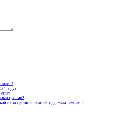
еплаты?
024 году?
й опыт
нными ценами?
ой из-за границы, если её задержала таможня?