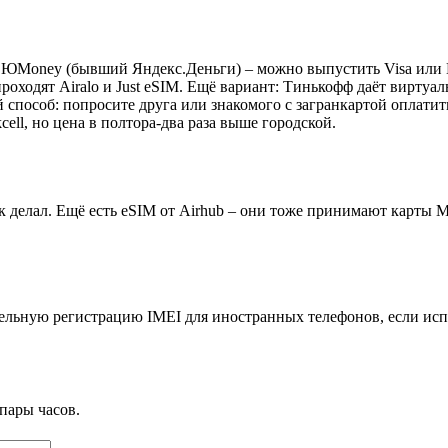
 ЮMoney (бывший Яндекс.Деньги) – можно выпустить Visa или Ma
роходят Airalo и Just eSIM. Ещё вариант: Тинькофф даёт виртуаль
способ: попросите друга или знакомого с загранкартой оплатить
ell, но цена в полтора-два раза выше городской.
к делал. Ещё есть eSIM от Airhub – они тоже принимают карты 
тельную регистрацию IMEI для иностранных телефонов, если исп
пары часов.