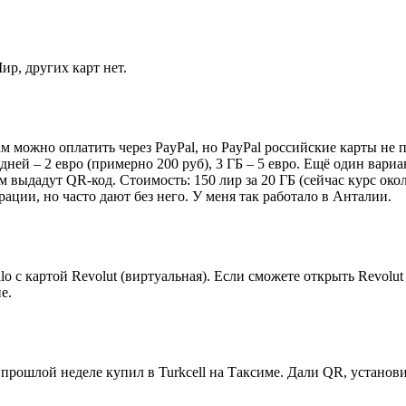
р, других карт нет.
 можно оплатить через PayPal, но PayPal российские карты не п
 дней – 2 евро (примерно 200 руб), 3 ГБ – 5 евро. Ещё один вар
м выдадут QR-код. Стоимость: 150 лир за 20 ГБ (сейчас курс око
ации, но часто дают без него. У меня так работало в Анталии.
o с картой Revolut (виртуальная). Если сможете открыть Revolut
е.
 прошлой неделе купил в Turkcell на Таксиме. Дали QR, установи