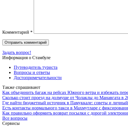
Комментарий
*
Задать вопрос!
Информация о Стамбуле
Путеводитель туриста
Вопросы и ответы
Достопримечательности
Также спрашивают
Как объединить багаж на рейсах Южного ветра и избежать пер
Сколько стоит проезд на долмуше от Чолаклы до Манавгата в 2
Где найти бюджетный источник в Памуккале: советы и личны
Есть контакты нормального такси в Махмутларе с фиксирова
Как правильно оформить возврат посылки с дорогой электроник
Все вопросы
Сервисы