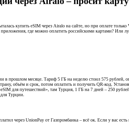
и через Airalo – просит карту 
талась купить eSIM через Airalo на сайте, но при оплате только 
т приложения, где можно оплатить российскими картами? Или лу
ии в прошлом месяце. Тариф 5 ГБ на неделю стоил 575 рублей, о
рану, объём и срок, потом оплатить и получить QR-код. Установ
SIM для путешествий», там Турция, 1 ГБ на 7 дней – 250 рублей,
 для Турции.
атил через UnionPay от Газпромбанка – всё ок. Если у вас есть к