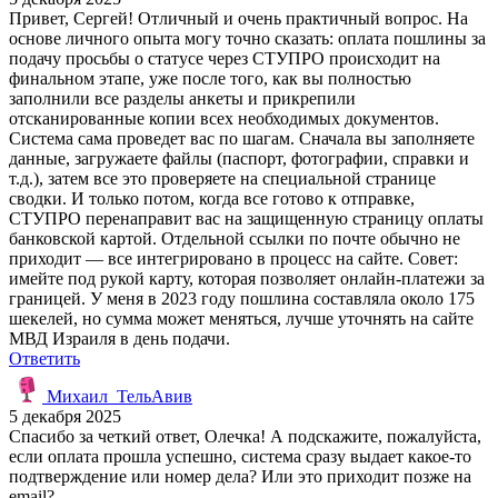
Привет, Сергей! Отличный и очень практичный вопрос. На
основе личного опыта могу точно сказать: оплата пошлины за
подачу просьбы о статусе через СТУПРО происходит на
финальном этапе, уже после того, как вы полностью
заполнили все разделы анкеты и прикрепили
отсканированные копии всех необходимых документов.
Система сама проведет вас по шагам. Сначала вы заполняете
данные, загружаете файлы (паспорт, фотографии, справки и
т.д.), затем все это проверяете на специальной странице
сводки. И только потом, когда все готово к отправке,
СТУПРО перенаправит вас на защищенную страницу оплаты
банковской картой. Отдельной ссылки по почте обычно не
приходит — все интегрировано в процесс на сайте. Совет:
имейте под рукой карту, которая позволяет онлайн-платежи за
границей. У меня в 2023 году пошлина составляла около 175
шекелей, но сумма может меняться, лучше уточнять на сайте
МВД Израиля в день подачи.
Ответить
Михаил_ТельАвив
5 декабря 2025
Спасибо за четкий ответ, Олечка! А подскажите, пожалуйста,
если оплата прошла успешно, система сразу выдает какое-то
подтверждение или номер дела? Или это приходит позже на
email?