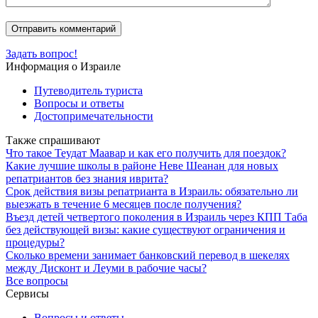
Задать вопрос!
Информация о Израиле
Путеводитель туриста
Вопросы и ответы
Достопримечательности
Также спрашивают
Что такое Теудат Маавар и как его получить для поездок?
Какие лучшие школы в районе Неве Шеанан для новых
репатриантов без знания иврита?
Срок действия визы репатрианта в Израиль: обязательно ли
выезжать в течение 6 месяцев после получения?
Въезд детей четвертого поколения в Израиль через КПП Таба
без действующей визы: какие существуют ограничения и
процедуры?
Сколько времени занимает банковский перевод в шекелях
между Дисконт и Леуми в рабочие часы?
Все вопросы
Сервисы
Вопросы и ответы