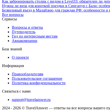
Как забронировать столик с видом в Level33: обязателен ли де
Нужна ли виза для короткой поездки в Сингапур с Бали: особе
Безвизовый въезд в Малайзию для граждан РФ: особенности и
Все вопросы
Сервисы
Вопросы и ответы
Путеводитель
Гид по интересным местам
Авиакомпании
База знаний
О проекте
Информация
Правообладателям
Пользовательское соглашение
Политика конфиденциальности
Связаться с нами
support@travelanswer.ru
2024 - 2026 © TravelAnswer — ответы на все вопросы вашего п