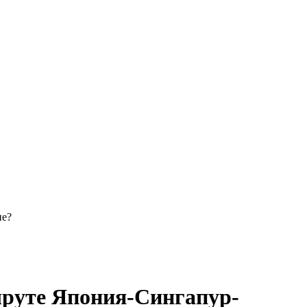
не?
шруте Япония-Сингапур-