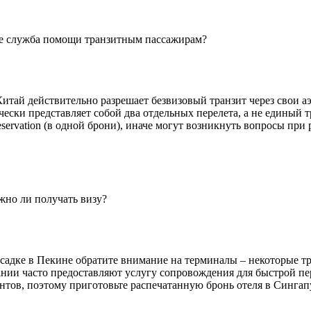
ине служба помощи транзитным пассажирам?
итай действительно разрешает безвизовый транзит через свои а
ски представляет собой два отдельных перелета, а не единый т
reservation (в одной брони), иначе могут возникнуть вопросы пр
жно ли получать визу?
есадке в Пекине обратите внимание на терминалы – некоторые т
пании часто предоставляют услугу сопровождения для быстрой пе
нтов, поэтому приготовьте распечатанную бронь отеля в Сингапу