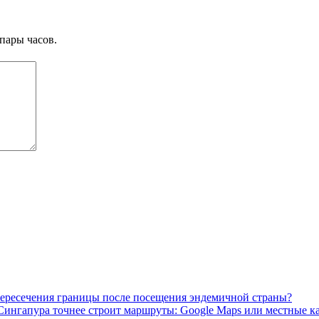
пары часов.
пересечения границы после посещения эндемичной страны?
Сингапура точнее строит маршруты: Google Maps или местные к