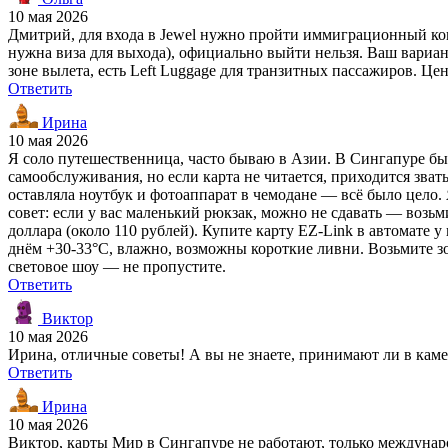
10 мая 2026
Дмитрий, для входа в Jewel нужно пройти иммиграционный кон
нужна виза для выхода), официально выйти нельзя. Ваш вариан
зоне вылета, есть Left Luggage для транзитных пассажиров. Цен
Ответить
Ирина
10 мая 2026
Я соло путешественница, часто бываю в Азии. В Сингапуре был
самообслуживания, но если карта не читается, приходится звать
оставляла ноутбук и фотоаппарат в чемодане — всё было цело.
совет: если у вас маленький рюкзак, можно не сдавать — возь
доллара (около 110 рублей). Купите карту EZ-Link в автомате у 
днём +30-33°C, влажно, возможны короткие ливни. Возьмите зон
световое шоу — не пропустите.
Ответить
Виктор
10 мая 2026
Ирина, отличные советы! А вы не знаете, принимают ли в ка
Ответить
Ирина
10 мая 2026
Виктор, карты Мир в Сингапуре не работают, только международ