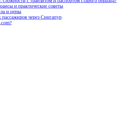
сложности с транзитом и паспортом старого образца?
нюансы и практические советы
ила и цены
х пассажиров через Сингапур
g.com?