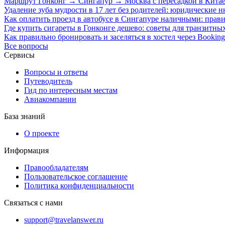
Маршрут Гонконг → Сингапур → Москва с пересадкой в Китае: 
Удаление зуба мудрости в 17 лет без родителей: юридические 
Как оплатить проезд в автобусе в Сингапуре наличными: прав
Где купить сигареты в Гонконге дешево: советы для транзитны
Как правильно бронировать и заселяться в хостел через Bookin
Все вопросы
Сервисы
Вопросы и ответы
Путеводитель
Гид по интересным местам
Авиакомпании
База знаний
О проекте
Информация
Правообладателям
Пользовательское соглашение
Политика конфиденциальности
Связаться с нами
support@travelanswer.ru