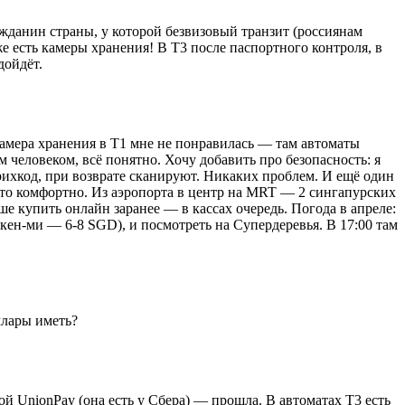
жданин страны, у которой безвизовый транзит (россиянам
е есть камеры хранения! В T3 после паспортного контроля, в
дойдёт.
камера хранения в T1 мне не понравилась — там автоматы
м человеком, всё понятно. Хочу добавить про безопасность: я
рихкод, при возврате сканируют. Никаких проблем. И ещё один
 что комфортно. Из аэропорта в центр на MRT — 2 сингапурских
учше купить онлайн заранее — в кассах очередь. Погода в апреле:
ккен-ми — 6-8 SGD), и посмотреть на Супердеревья. В 17:00 там
ллары иметь?
й UnionPay (она есть у Сбера) — прошла. В автоматах T3 есть