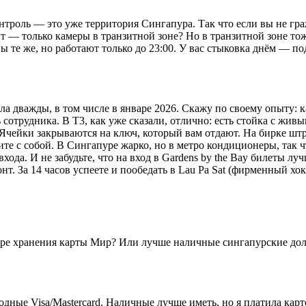
троль — это уже территория Сингапура. Так что если вы не гра
т — только камеры в транзитной зоне? Но в транзитной зоне тож
ы те же, но работают только до 23:00. У вас стыковка днём — по
а дважды, в том числе в январе 2026. Скажу по своему опыту: 
 сотрудника. В T3, как уже сказали, отлично: есть стойка с живы
 Ячейки закрываются на ключ, который вам отдают. На бирке шт
мите с собой. В Сингапуре жарко, но в метро кондиционеры, так
входа. И не забудьте, что на вход в Gardens by the Bay билеты л
т. За 14 часов успеете и пообедать в Lau Pa Sat (фирменный хо
мере хранения карты Мир? Или лучше наличные сингапурские до
ные Visa/Mastercard. Наличные лучше иметь, но я платила карто