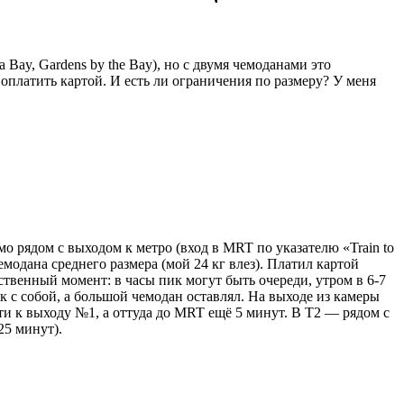
 Bay, Gardens by the Bay), но с двумя чемоданами это
оплатить картой. И есть ли ограничения по размеру? У меня
о рядом с выходом к метро (вход в MRT по указателю «Train to
чемодана среднего размера (мой 24 кг влез). Платил картой
ственный момент: в часы пик могут быть очереди, утром в 6-7
к с собой, а большой чемодан оставлял. На выходе из камеры
дти к выходу №1, а оттуда до MRT ещё 5 минут. В T2 — рядом с
25 минут).