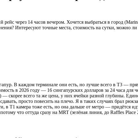
рейс через 14 часов вечером. Хочется выбраться в город (Marina
нения? Интересуют точные места, стоимость на сутки, можно ли 
апур. В каждом терминале они есть, но лучше всего в T3 — прям
тоимость в 2026 году — 16 сингапурских долларов за 24 часа для 
) — скорее всего та же цена, у них ячейки разной глубины. Един
давать, просто повесить на плечо. Я в таких случаях брал рюкза
ти, в T1 камера тоже есть, но она дальше от метро — придётся и
тому что оттуда сразу на MRT (зелёная линия, до Raffles Place 