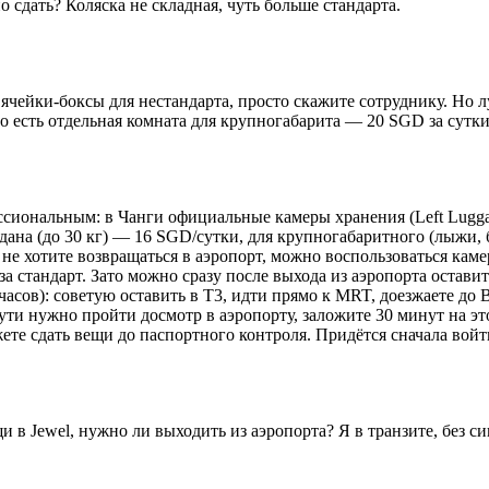
 сдать? Коляска не складная, чуть больше стандарта.
ь ячейки-боксы для нестандарта, просто скажите сотруднику. Но
но есть отдельная комната для крупногабарита — 20 SGD за сутки
иональным: в Чанги официальные камеры хранения (Left Lugga
одана (до 30 кг) — 16 SGD/сутки, для крупногабаритного (лыжи,
вы не хотите возвращаться в аэропорт, можно воспользоваться ка
за стандарт. Зато можно сразу после выхода из аэропорта оставит
часов): советую оставить в T3, идти прямо к MRT, доезжаете до Ba
пути нужно пройти досмотр в аэропорту, заложите 30 минут на э
ожете сдать вещи до паспортного контроля. Придётся сначала войт
и в Jewel, нужно ли выходить из аэропорта? Я в транзите, без с