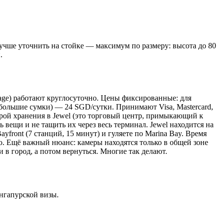
 лучше уточнить на стойке — максимум по размеру: высота до 80
.
ge) работают круглосуточно. Цены фиксированные: для
 большие сумки) — 24 SGD/сутки. Принимают Visa, Mastercard,
мерой хранения в Jewel (это торговый центр, примыкающий к
ь вещи и не тащить их через весь терминал. Jewel находится на
yfront (7 станций, 15 минут) и гуляете по Marina Bay. Время
то. Ещё важный нюанс: камеры находятся только в общей зоне
и в город, а потом вернуться. Многие так делают.
ингапурской визы.