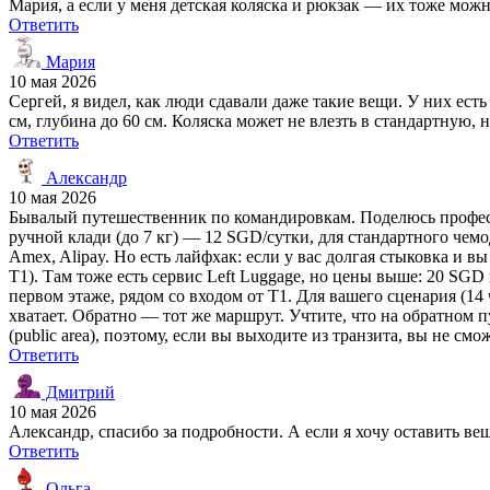
Мария, а если у меня детская коляска и рюкзак — их тоже можно
Ответить
Мария
10 мая 2026
Сергей, я видел, как люди сдавали даже такие вещи. У них ест
см, глубина до 60 см. Коляска может не влезть в стандартную, 
Ответить
Александр
10 мая 2026
Бывалый путешественник по командировкам. Поделюсь професс
ручной клади (до 7 кг) — 12 SGD/сутки, для стандартного чем
Amex, Alipay. Но есть лайфхак: если у вас долгая стыковка и 
T1). Там тоже есть сервис Left Luggage, но цены выше: 20 SGD 
первом этаже, рядом со входом от T1. Для вашего сценария (14 
хватает. Обратно — тот же маршрут. Учтите, что на обратном 
(public area), поэтому, если вы выходите из транзита, вы не см
Ответить
Дмитрий
10 мая 2026
Александр, спасибо за подробности. А если я хочу оставить вещ
Ответить
Ольга