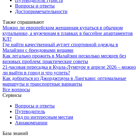
Путеводитель туриста
Вопросы и ответы
Достопримечательности
Также спрашивают
Можно ли европейским женщинам купаться в обычном
купальнике, а мужчинам в плавках в бассейне апартаментов
КЛ?
Где найти качественный аутлет спортивной одежды в
Малайзии с брендовыми вещами
Как легально прожить в Малайзии несколько месяцев без
визовых проблем: практические советы
21-часовая пересадка в Куала-Лумпуре в апреле 2026 – можно
ли выйти в город и что успеть?
Как добраться из Джорджтауна в Лангкави: оптимальные
маршруты и транспортные варианты
Все вопросы
Сервисы
Вопросы и ответы
Путеводитель
Гид по интересным местам
Авиакомпании
База знаний