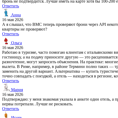
бронь не подтвердится. Лучше иметь на карте хотя бы 100-200 е
Ответить
Анна
16 мая 2026
А я слышал, что ВМС теперь проверяют брони через API некотор
квартиры не проверяют?
Ответить
Ольга
16 мая 2026
Работаю в туризме, часто помогаю клиентам с итальянскими 
гостиницу, а на подачу приносите другую — это расценивается
разночтение, могут запросить объяснения. На практике: многи
вылета. В Риме, например, в районе Термини полно таких — тре
заменить на другой вариант. Альтернатива — купить туристич
точно совпадать с поездкой, а отель — находиться в регионе,
Ответить
Мария
16 мая 2026
Подтверждаю: у меня знакомая указала в анкете один отель, а 
нервы потрепали. Лучше не рисковать.
Ответить
Игорь