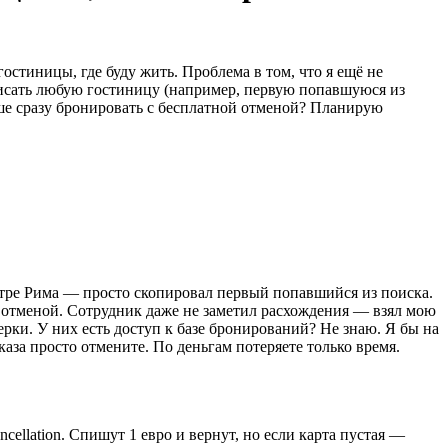
стиницы, где буду жить. Проблема в том, что я ещё не
вписать любую гостиницу (например, первую попавшуюся из
чше сразу бронировать с бесплатной отменой? Планирую
 центре Рима — просто скопировал первый попавшийся из поиска.
й отменой. Сотрудник даже не заметил расхождения — взял мою
ерки. У них есть доступ к базе бронирований? Не знаю. Я бы на
каза просто отмените. По деньгам потеряете только время.
cellation. Спишут 1 евро и вернут, но если карта пустая —