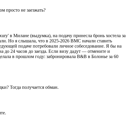
ом просто не заезжать?
xury' в Милане (выдумка), на подачу принесла бронь хостела за
дали. Но я слышала, что в 2025-2026 ВМС начали ставить
ледующей подаче потребовали личное собеседование. Я бы на
на до 24 часов до заезда. Если визу дадут — отмените и
делала в прошлом году: забронировала B&B в Болонье за 60
дки? Тогда получается обман.
те.