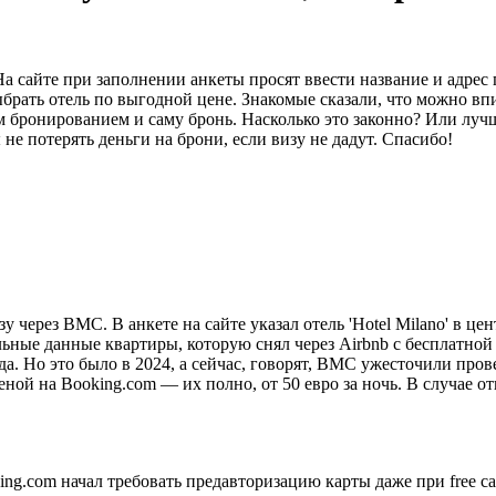
сайте при заполнении анкеты просят ввести название и адрес го
выбрать отель по выгодной цене. Знакомые сказали, что можно 
ым бронированием и саму бронь. Насколько это законно? Или лу
не потерять деньги на брони, если визу не дадут. Спасибо!
изу через ВМС. В анкете на сайте указал отель 'Hotel Milano' в
льные данные квартиры, которую снял через Airbnb с бесплатно
да. Но это было в 2024, а сейчас, говорят, ВМС ужесточили пров
ной на Booking.com — их полно, от 50 евро за ночь. В случае от
ng.com начал требовать предавторизацию карты даже при free can