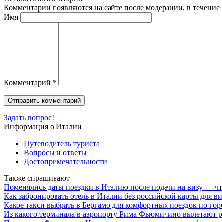
Комментарии появляются на сайте после модерации, в течение 
Имя
Комментарий
*
Задать вопрос!
Информация о Италии
Путеводитель туриста
Вопросы и ответы
Достопримечательности
Также спрашивают
Поменялись даты поездки в Италию после подачи на визу — чт
Как забронировать отель в Италии без российской карты для в
Какое такси выбрать в Бергамо для комфортных поездок по гор
Из какого терминала в аэропорту Рима Фьюмичино вылетают р