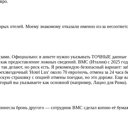
вро.
ых отелей. Моему знакомому отказали именно из-за несоответств
визами. Официально: в анкете нужно указывать ТОЧНЫЕ данные
 как предоставление ложных сведений. ВМС (Италия) с 2025 год
е так делают, но риск есть. Я рекомендую безопасный вариант: 
хзвездочный 'Hotel Lux' около 70 евро/ночь, отмена за 24 часа
ескую страховку с опцией отмены поездки, но это дороже. Еще 
 который вы указываете как основной (например, Лацио для Рима
принесла бронь другого — сотрудник ВМС сделал копию её бумажн