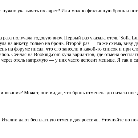
кете нужно указывать их адрес? Или можно фиктивную бронь и пот
раза получала годовую визу. Первый раз указала отель 'Sofia Lu
ла на анкету, только на бронь. Второй раз — та же схема, визу 
нь на форуме писал, что его занесли в какой-то список и при с
ation. Сейчас на Booking.com куча вариантов, где отмена бесплат
 через отель напрямую — у них часто депозит меньше. Я так и с
нирования? Может, они видят, что бронь отменена до начала поез
в Италии дают бесплатную отмену для россиян. Уточняйте по поч