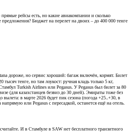
 прямые рейсы есть, но какие авиакомпании и сколько
 предложения? Бюджет на перелет на двоих – до 400 000 тенге
stana дороже, но сервис хороший: багаж включён, кормят. Билет
0 тысяч тенге, но там лоукост: ручная кладь только 5 кг,
амбул Turkish Airlines или Pegasus. У Pegasus был билет за 80
изе (для казахстанцев безвиз до 30 дней). Эмираты тоже без
 вылета: в марте 2026 будет пик сезона (погода +25..+30, в
 напрямую или Pegasus с пересадкой, останется ещё на отель.
и, считайте. И в Стамбуле в SAW нет бесплатного транзитного