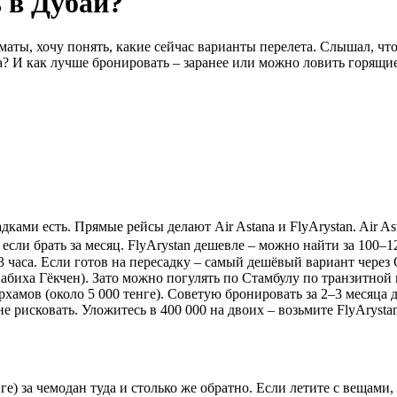
 в Дубай?
аты, хочу понять, какие сейчас варианты перелета. Слышал, что
? И как лучше бронировать – заранее или можно ловить горящие
дками есть. Прямые рейсы делают Air Astana и FlyArystan. Air A
 если брать за месяц. FlyArystan дешевле – можно найти за 100–12
 часа. Если готов на пересадку – самый дешёвый вариант через Ст
абиха Гёкчен). Зато можно погулять по Стамбулу по транзитной в
рхамов (около 5 000 тенге). Советую бронировать за 2–3 месяца до
 рисковать. Уложитесь в 400 000 на двоих – возьмите FlyArystan
нге) за чемодан туда и столько же обратно. Если летите с вещам