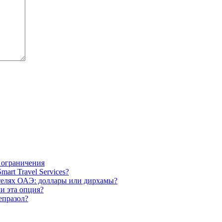
 ограничения
art Travel Services?
отелях ОАЭ: доллары или дирхамы?
и эта опция?
епразол?