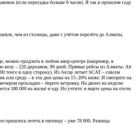
стыковок (если пересадка больше 6 часов). Я так в прошлом году
ешевле, чем из столицы, даже с учётом перелёта до Алматы.
езде, можно продлить в любом амер-центре (например, в
ую визу – 220 дирхамов, 90 дней. Прямые рейсы из Алматы: Air
 000 тенге в одну сторону). Из Актау летает SCAT – совсем
ник или среду – в эти дни цены на 15–20% ниже. И смотрите на
2, вечером прохладно – берите ветровку. На двоих на неделю
ется 180 000 на жильё и еду. Но учтите: в марте цены на отели
тно пришлось лететь в пятницу – уже 78 000. Разница