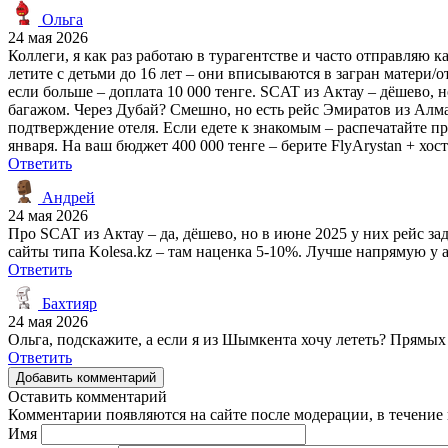
Ольга
24 мая 2026
Коллеги, я как раз работаю в турагентстве и часто отправляю к
летите с детьми до 16 лет – они вписываются в загран матери/о
если больше – доплата 10 000 тенге. SCAT из Актау – дёшево, но
багажом. Через Дубай? Смешно, но есть рейс Эмиратов из Алма
подтверждение отеля. Если едете к знакомым – распечатайте пр
января. На ваш бюджет 400 000 тенге – берите FlyArystan + хост
Ответить
Андрей
24 мая 2026
Про SCAT из Актау – да, дёшево, но в июне 2025 у них рейс за
сайты типа Kolesa.kz – там наценка 5-10%. Лучше напрямую у
Ответить
Бахтияр
24 мая 2026
Ольга, подскажите, а если я из Шымкента хочу лететь? Прямых
Ответить
Добавить комментарий
Оставить комментарий
Комментарии появляются на сайте после модерации, в течение 
Имя