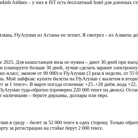
urkish Airlines – у них в IST есть бесплатный hotel для длинных 
stana, FlyArystan из Астаны не летает. Я смотрел – из Алматы д
рте 2025. Для казахстанцев виза не нужна – дают 30 дней при въ
Если планируете больше 30 дней, лучше сделать заранее электронн
нес-класс, эконом от 90 000) и FlyArystan (3 раза в неделю, от 55
ень. Мой лайфхак: купите билеты на FlyArystan с вылетом в втор
ет за 1 тенге». В марте погода отличная: +25..+28 днём, вода +2
lyArystan туда-обратно (примерно 220 000 тенге на двоих). Остан
ют наличными – берите дирхамы, доллары или евро.
tan в среду – билет за 52 000 тенге в одну сторону. Только обра
рту за регистрацию на стойке берут 2 000 тенге.