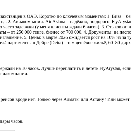
азахстанцев в ОАЭ. Коротко по ключевым моментам: 1. Виза – без
тца. 2. Авиакомпании: Air Astana – надёжно, но дорого. FlyAryst
 часто задержки (у меня клиенты ждали 6 часов). 3. Стыковки: чер
ты – от 250 000 тенге, бизнес от 700 000. 4. Документы: на па
иглашение. 5. Цены: в марте 2026 ожидается рост на 10% из-за 
ел/апартаменты в Дейре (Deira) – там дешёвое жильё, 60–80 дирха
держали на 10 часов. Лучше переплатить и лететь FlyArystan, ес
 авиакомпании.
 рейсов вроде нет. Только через Алматы или Астану? Или может
пары часов.