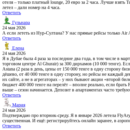
отеля – только платный lounge, 20 евро за 2 часа. Лучше взять T
летел – дали номер на 4 часа.
Ответить
Гульнара
24 мая 2026
А если лететь из Нур-Султана? У нас прямые рейсы только Air A
Ответить
Елена
24 мая 2026
Я в Дубае была 4 раза за последние два года, в том числе в ма
торговом центре Al Ghurair) за 300 дирхамов (10 000 тенге). 
Astana (2 раза в день, цены от 150 000 тенге в одну сторону биз
дёшево, от 40 000 тенге в одну сторону, но рейсы не каждый д
их сайте, а не в агрегаторах – у них бывают акции «второй бил
бюджет 400 000 тенге на перелёт – вполне реально, если брать F
выше – сезон начинается. Депозит в апартаментах часто требу
Ответить
Мария
24 мая 2026
Подтверждаю про вторник-среду. Я в январе 2026 летела FlyArys
существенная. И ещё: регистрируйтесь онлайн заранее, в аэропо
Ответить