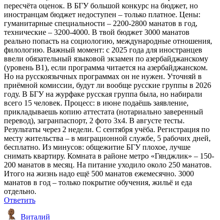
пересчёта оценок. В БГУ большой конкурс на бюджет, но
иностранцам бюджет недоступен – только платное. Цены:
гуманитарные специальности – 2200-2800 манатов в год,
технические – 3200-4000. В твой бюджет 3000 манатов
реально попасть на социологию, международные отношения,
филологию. Важный момент: с 2025 года для иностранцев
ввели обязательный языковой экзамен по азербайджанскому
(уровень B1), если программа читается на азербайджанском.
Но на русскоязычных программах он не нужен. Уточняй в
приёмной комиссии, будут ли вообще русские группы в 2026
году. В БГУ на журфаке русская группа была, но набирали
всего 15 человек. Процесс: в июне подаёшь заявление,
прикладываешь копию аттестата (нотариально заверенный
перевод), загранпаспорт, 2 фото 3x4. В августе тесты.
Результаты через 2 недели. С сентября учёба. Регистрация по
месту жительства – в миграционной службе, 5 рабочих дней,
бесплатно. Из минусов: общежитие БГУ плохое, лучше
снимать квартиру. Комната в районе метро «Гянджлик» – 150-
200 манатов в месяц. На питание уходило около 250 манатов.
Итого на жизнь надо ещё 500 манатов ежемесячно. 3000
манатов в год – только покрытие обучения, жильё и еда
отдельно.
Ответить
Виталий