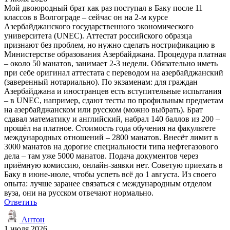
Мой двоюродный брат как раз поступал в Баку после 11
классов в Волгограде – сейчас он на 2-м курсе
Азербайджанского государственного экономического
университета (UNEC). Аттестат российского образца
признают без проблем, но нужно сделать нострификацию в
Министерстве образования Азербайджана. Процедура платная
– около 50 манатов, занимает 2-3 недели. Обязательно иметь
при себе оригинал аттестата с переводом на азербайджанский
(заверенный нотариально). По экзаменам: для граждан
Азербайджана и иностранцев есть вступительные испытания
– в UNEC, например, сдают тесты по профильным предметам
на азербайджанском или русском (можно выбрать). Брат
сдавал математику и английский, набрал 140 баллов из 200 –
прошёл на платное. Стоимость года обучения на факультете
международных отношений – 2800 манатов. Внесёт лимит в
3000 манатов на дорогие специальности типа нефтегазового
дела – там уже 5000 манатов. Подача документов через
приёмную комиссию, онлайн-заявки нет. Советую приехать в
Баку в июне-июле, чтобы успеть всё до 1 августа. Из своего
опыта: лучше заранее связаться с международным отделом
вуза, они на русском отвечают нормально.
Ответить
Антон
1 июля 2026