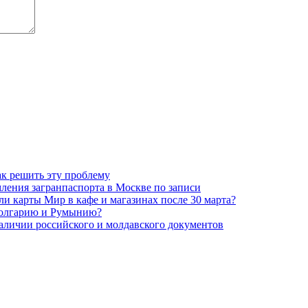
ак решить эту проблему
ления загранпаспорта в Москве по записи
и карты Мир в кафе и магазинах после 30 марта?
Болгарию и Румынию?
аличии российского и молдавского документов