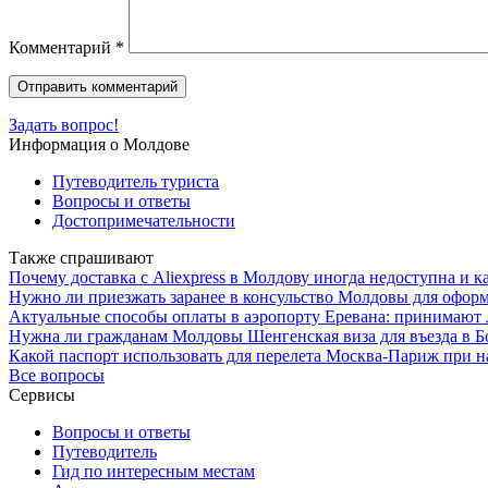
Комментарий
*
Задать вопрос!
Информация о Молдове
Путеводитель туриста
Вопросы и ответы
Достопримечательности
Также спрашивают
Почему доставка с Aliexpress в Молдову иногда недоступна и к
Нужно ли приезжать заранее в консульство Молдовы для оформ
Актуальные способы оплаты в аэропорту Еревана: принимают л
Нужна ли гражданам Молдовы Шенгенская виза для въезда в 
Какой паспорт использовать для перелета Москва-Париж при н
Все вопросы
Сервисы
Вопросы и ответы
Путеводитель
Гид по интересным местам