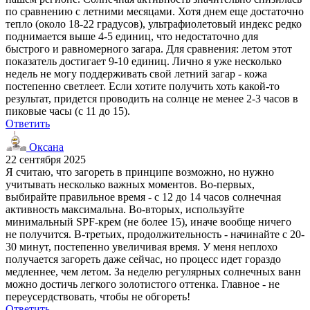
по сравнению с летними месяцами. Хотя днем еще достаточно
тепло (около 18-22 градусов), ультрафиолетовый индекс редко
поднимается выше 4-5 единиц, что недостаточно для
быстрого и равномерного загара. Для сравнения: летом этот
показатель достигает 9-10 единиц. Лично я уже несколько
недель не могу поддерживать свой летний загар - кожа
постепенно светлеет. Если хотите получить хоть какой-то
результат, придется проводить на солнце не менее 2-3 часов в
пиковые часы (с 11 до 15).
Ответить
Оксана
22 сентября 2025
Я считаю, что загореть в принципе возможно, но нужно
учитывать несколько важных моментов. Во-первых,
выбирайте правильное время - с 12 до 14 часов солнечная
активность максимальна. Во-вторых, используйте
минимальный SPF-крем (не более 15), иначе вообще ничего
не получится. В-третьих, продолжительность - начинайте с 20-
30 минут, постепенно увеличивая время. У меня неплохо
получается загореть даже сейчас, но процесс идет гораздо
медленнее, чем летом. За неделю регулярных солнечных ванн
можно достичь легкого золотистого оттенка. Главное - не
переусердствовать, чтобы не обгореть!
Ответить