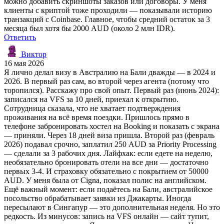
можно добавить скриншоты заказов или договоры. У меня
клиенты с криптой тоже проходили — показывали историю
транзакций с Coinbase. Главное, чтобы средний остаток за 3
месяца был хотя бы 2000 AUD (около 2 млн IDR).
Ответить
Виктор
16 мая 2026
Я лично делал визу в Австралию на Бали дважды — в 2024 и
2026. В первый раз сам, во второй через агента (потому что
торопился). Расскажу про свой опыт. Первый раз (июнь 2024):
записался на VFS за 10 дней, приехал к открытию.
Сотрудница сказала, что не хватает подтверждения
проживания на всё время поездки. Пришлось прямо в
телефоне забронировать хостел на Booking и показать с экрана
— приняли. Через 18 дней виза пришла. Второй раз (февраль
2026) подавал срочно, заплатил 250 AUD за Priority Processing
— сделали за 3 рабочих дня. Лайфхак: если едете на неделю,
необязательно бронировать отели на все дни — достаточно
первых 3-4. И страховку обязательно с покрытием от 50000
AUD. У меня была от Cigna, показал полис на английском.
Ещё важный момент: если подаётесь на Бали, австралийское
посольство обрабатывает заявки из Джакарты. Иногда
пересылают в Сингапур — это дополнительная неделя. Но это
редкость. Из минусов: запись на VFS онлайн — сайт тупит,