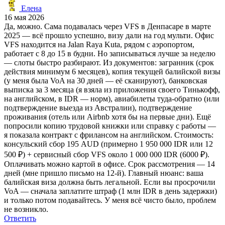
Елена
16 мая 2026
Да, можно. Сама подавалась через VFS в Денпасаре в марте
2025 — всё прошло успешно, визу дали на год мульти. Офис
VFS находится на Jalan Raya Kuta, рядом с аэропортом,
работает с 8 до 15 в будни. Но записываться лучше за неделю
— слоты быстро разбирают. Из документов: загранник (срок
действия минимум 6 месяцев), копия текущей балийской визы
(у меня была VoA на 30 дней — её сканируют), банковская
выписка за 3 месяца (я взяла из приложения своего Тинькофф,
на английском, в IDR — норм), авиабилеты туда-обратно (или
подтверждение выезда из Австралии), подтверждение
проживания (отель или Airbnb хотя бы на первые дни). Ещё
попросили копию трудовой книжки или справку с работы —
я показала контракт с фрилансом на английском. Стоимость:
консульский сбор 195 AUD (примерно 1 950 000 IDR или 12
500 ₽) + сервисный сбор VFS около 1 000 000 IDR (6000 ₽).
Оплачивать можно картой в офисе. Срок рассмотрения — 14
дней (мне пришло письмо на 12-й). Главный нюанс: ваша
балийская виза должна быть легальной. Если вы просрочили
VoA — сначала заплатите штраф (1 млн IDR в день задержки)
и только потом подавайтесь. У меня всё чисто было, проблем
не возникло.
Ответить