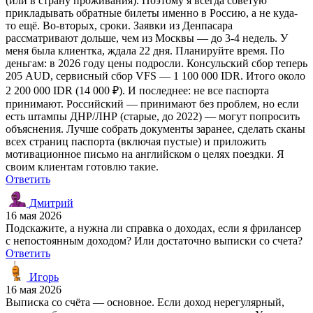
(или в страну проживания). Поэтому я всегда советую
прикладывать обратные билеты именно в Россию, а не куда-
то ещё. Во-вторых, сроки. Заявки из Денпасара
рассматривают дольше, чем из Москвы — до 3-4 недель. У
меня была клиентка, ждала 22 дня. Планируйте время. По
деньгам: в 2026 году цены подросли. Консульский сбор теперь
205 AUD, сервисный сбор VFS — 1 100 000 IDR. Итого около
2 200 000 IDR (14 000 ₽). И последнее: не все паспорта
принимают. Российский — принимают без проблем, но если
есть штампы ДНР/ЛНР (старые, до 2022) — могут попросить
объяснения. Лучше собрать документы заранее, сделать сканы
всех страниц паспорта (включая пустые) и приложить
мотивационное письмо на английском о целях поездки. Я
своим клиентам готовлю такие.
Ответить
Дмитрий
16 мая 2026
Подскажите, а нужна ли справка о доходах, если я фрилансер
с непостоянным доходом? Или достаточно выписки со счета?
Ответить
Игорь
16 мая 2026
Выписка со счёта — основное. Если доход нерегулярный,