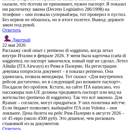
сказали, что ricevuta не принимают, нужен паспорт. Я показал
им распечатку закона (Decreto Legislativo 286/1998) на
телефоне – они позвали супервайзера, тот проверил и пустил.
Без нервов не обошлось, но в итоге полетел. Вывод: держите
закон под рукой.
Ответить
Дмитрий
22 мая 2026
Расскажу свой опыт с permesso di soggiorno, когда летал
внутри Италии в феврале 2026. У меня была карточка (carta di
soggiorno), но паспорт закончился, новый ещё не сделал. Летел
Alitalia (ITA Airways) из Рима в Палермо. На регистрации
девушка попросила документ – я показал permesso. Она
удивилась, позвала менеджера. Тот сказал: «Для внутренних
рейсов достаточно, но в следующий раз возьмите паспорт».
Посадили без проблем. Кстати, на сайте ITA написано, что
пассажиры non-UE должны предъявить паспорт или вид на
жительство (permesso di soggiorno). Так что всё законно. Для
Ryanair – согласен, могут придраться. У них политика жёстче.
Если бюджет позволяет, выбирайте ITA или Volotea – они
лояльнее. Цена билета на рейс Рим-Палермо в августе 2026 –
от 45 евро (около 4500 руб). Это дешевле, чем рисковать
стыковкой из-за документов.
Ответить