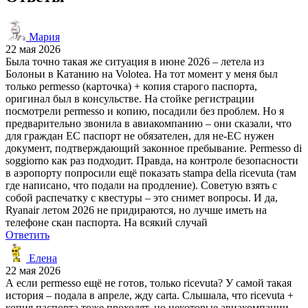
Мария
22 мая 2026
Была точно такая же ситуация в июне 2026 – летела из
Болоньи в Катанию на Volotea. На тот момент у меня был
только permesso (карточка) + копия старого паспорта,
оригинал был в консульстве. На стойке регистрации
посмотрели permesso и копию, посадили без проблем. Но я
предварительно звонила в авиакомпанию – они сказали, что
для граждан ЕС паспорт не обязателен, для не-ЕС нужен
документ, подтверждающий законное пребывание. Permesso di
soggiorno как раз подходит. Правда, на контроле безопасности
в аэропорту попросили ещё показать stampa della ricevuta (там
где написано, что подали на продление). Советую взять с
собой распечатку с квестуры – это снимет вопросы. И да,
Ryanair летом 2026 не придираются, но лучше иметь на
телефоне скан паспорта. На всякий случай
Ответить
Елена
22 мая 2026
А если permesso ещё не готов, только ricevuta? У самой такая
история – подала в апреле, жду carta. Слышала, что ricevuta +
копия паспорта тоже проходят, но некоторые авиакомпании