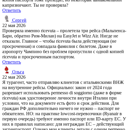
капризничают. Ты не проверяла?
Ответить
Сергей
22 мая 2026
Проверяла именно ricevuta – пролетела три рейса (Мальпенса-
Бари, обратно Рим-Милан) на EasyJet и Wizz Air. Нигде не
отказали. Главное – чтобы ricevuta была действующая (не
просроченная) и совпадала фамилия с билетом. Даже в
аэропорту Чампино без проблем пропустили с одной копией
ricevuta и просроченным паспортом.
Ответить
Ольга
22 мая 2026
Я турагент, часто отправляю клиентов с итальянскими ВНЖ
на внутренние рейсы. Официально: закон от 2024 года
разрешает использовать permesso di soggiorno (даже в форме
ricevuta) как удостоверение личности внутри Италии при
условии, что на документе есть фото и срок действия. Для
граждан РФ дополнительно ничего не нужно – паспорт не
обязателен. НО: на практике lowcost-перевозчики (Ryanair в
первую очередь) требуют именно паспорт или ID-карту ЕС. У
них в правилах написано: для неграждан ЕС – действующий
загранпаспорт. Однако мои клиенты летали с одним permesso