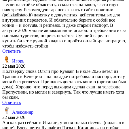
– если на стойке объяснять, ссылаться на закон, часто идут
навстречу. Рекомендую заранее скачать с сайта полиции
(poliziadistato.it) памятку о документах, действительных для
внутренних перелетов. И обязательно берите с собой все
копии – и ricevuta, и permesso, и даже старый паспорт. В
августе 2026 многие авиакомпании ослабили требования из-за
наплыва туристов, но риск остаётся. Лучший вариант –
купить билет с ручной кладью и пройти онлайн-регистрацию,
чтобы избежать стойки.
Ответить
Игорь
22 мая 2026
Подтвержу слова Ольги про Ryanair. В июле 2026 летел из
Трапани в Венецию – на посадке потребовали паспорт, хотя у
меня был permesso. Пришлось доставать копию (оригинал был
дома). Хорошо, что перед выходом сделал скан на телефоне.
Пропустили, но могли и завернуть. Так что лучше иметь хотя
бы скан.
Ответить
Александр
22 мая 2026
А я как раз сейчас в Италии, у меня только ricevuta (подавал в
июне). Вчера летел Ryanair из Пизы в Катанию – на стойке