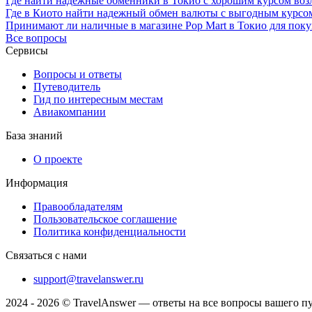
Где найти надежные обменники в Токио с хорошим курсом воз
Где в Киото найти надежный обмен валюты с выгодным курсо
Принимают ли наличные в магазине Pop Mart в Токио для поку
Все вопросы
Сервисы
Вопросы и ответы
Путеводитель
Гид по интересным местам
Авиакомпании
База знаний
О проекте
Информация
Правообладателям
Пользовательское соглашение
Политика конфиденциальности
Связаться с нами
support@travelanswer.ru
2024 - 2026 © TravelAnswer — ответы на все вопросы вашего п