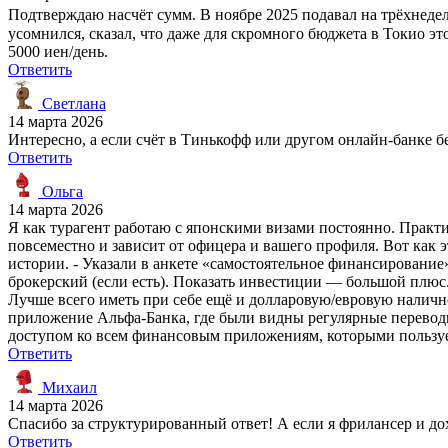
Подтверждаю насчёт сумм. В ноябре 2025 подавал на трёхнедель
усомнился, сказал, что даже для скромного бюджета в Токио эт
5000 иен/день.
Ответить
Светлана
14 марта 2026
Интересно, а если счёт в Тинькофф или другом онлайн-банке б
Ответить
Ольга
14 марта 2026
Я как турагент работаю с японскими визами постоянно. Практ
повсеместно и зависит от офицера и вашего профиля. Вот как э
истории. - Указали в анкете «самостоятельное финансирование
брокерский (если есть). Показать инвестиции — большой плюс. 
Лучше всего иметь при себе ещё и долларовую/евровую наличнос
приложение Альфа-Банка, где были видны регулярные переводы
доступом ко всем финансовым приложениям, которыми пользуе
Ответить
Михаил
14 марта 2026
Спасибо за структурированный ответ! А если я фрилансер и до
Ответить