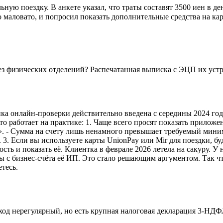
ную поездку. В анкете указал, что траты составят 3500 иен в де
о маловато, и попросил показать дополнительные средства на кар
ез физических отделений? Распечатанная выписка с ЭЦП их устро
ика онлайн-проверки действительно введена с середины 2024 го
то работает на практике: 1. Чаще всего просят показать приложен
». - Сумма на счету лишь ненамного превышает требуемый миниму
3. Если вы используете карты UnionPay или Mir для поездки, бу
ть и показать её. Клиентка в феврале 2026 летела на сакуру. У
 с бизнес-счёта её ИП. Это стало решающим аргументом. Так что
тесь.
ход нерегулярный, но есть крупная налоговая декларация 3-НДФЛ