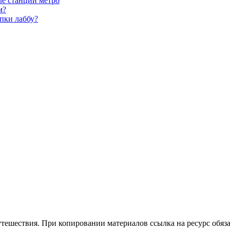
ле станций метро
м?
пки лаббу?
утешествия. При копировании материалов ссылка на ресурс обяза