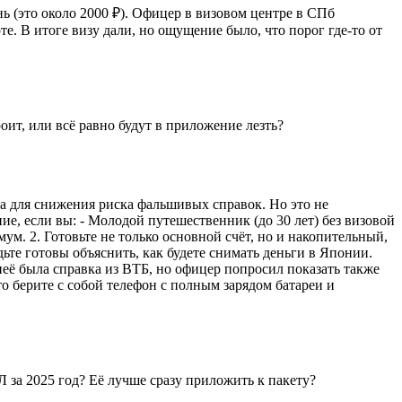
нь (это около 2000 ₽). Офицер в визовом центре в СПб
те. В итоге визу дали, но ощущение было, что порог где-то от
ит, или всё равно будут в приложение лезть?
да для снижения риска фальшивых справок. Но это не
ие, если вы: - Молодой путешественник (до 30 лет) без визовой
м. 2. Готовьте не только основной счёт, но и накопительный,
дьте готовы объяснить, как будете снимать деньги в Японии.
 неё была справка из ВТБ, но офицер попросил показать также
 берите с собой телефон с полным зарядом батареи и
 за 2025 год? Её лучше сразу приложить к пакету?