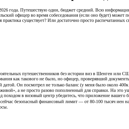
026 года. Путешествую один, бюджет средний. Всю информацию 
льский офицер во время собеседования (если оно будет) может 
ая практика существует? Или достаточно просто распечатанных с
остоятельных путешественников без истории виз в Шенген или С
ования как такового не было, но офицер, проверявший докумен
датой. Он посмотрел не только баланс (у меня было около 400к 
«живой», а не просто разово пополненный для справки. На это 
д походом в визовый центр убедитесь, что приложение вашего бан
сейчас безопасный финансовый лимит — от 80-100 тысяч иен на 
осы.