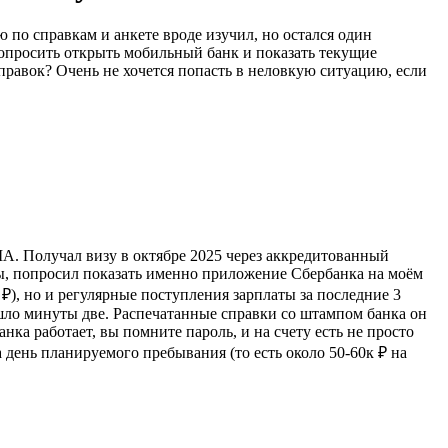
по справкам и анкете вроде изучил, но остался один
попросить открыть мобильный банк и показать текущие
правок? Очень не хочется попасть в неловкую ситуацию, если
ША. Получал визу в октябре 2025 через аккредитованный
ты, попросил показать именно приложение Сбербанка на моём
₽), но и регулярные поступления зарплаты за последние 3
ушло минуты две. Распечатанные справки со штампом банка он
ка работает, вы помните пароль, и на счету есть не просто
день планируемого пребывания (то есть около 50-60к ₽ на