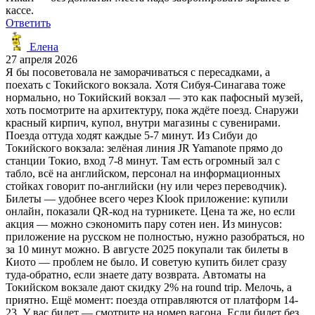
кассе.
Ответить
Елена
27 апреля 2026
Я бы посоветовала не заморачиваться с пересадками, а
поехать с Токийского вокзала. Хотя Сибуя-Синагава тоже
нормально, но Токийский вокзал — это как пафосный музей,
хоть посмотрите на архитектуру, пока ждёте поезд. Снаружи
красный кирпич, купол, внутри магазины с сувенирами.
Поезда оттуда ходят каждые 5-7 минут. Из Сибуи до
Токийского вокзала: зелёная линия JR Yamanote прямо до
станции Токио, вход 7-8 минут. Там есть огромный зал с
табло, всё на английском, персонал на информационных
стойках говорит по-английски (ну или через переводчик).
Билеты — удобнее всего через Klook приложение: купили
онлайн, показали QR-код на турникете. Цена та же, но если
акция — можно сэкономить пару сотен иен. Из минусов:
приложение на русском не полностью, нужно разобраться, но
за 10 минут можно. В августе 2025 покупали так билеты в
Киото — проблем не было. И советую купить билет сразу
туда-обратно, если знаете дату возврата. Автоматы на
Токийском вокзале дают скидку 2% на round trip. Мелочь, а
приятно. Ещё момент: поезда отправляются от платформ 14-
23. У вас билет — смотрите на номер вагона. Если билет без