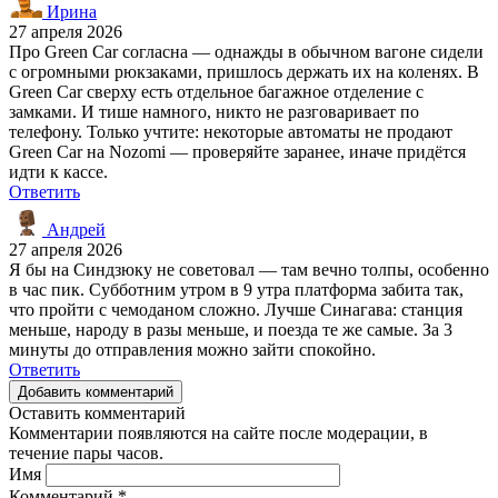
Ирина
27 апреля 2026
Про Green Car согласна — однажды в обычном вагоне сидели
с огромными рюкзаками, пришлось держать их на коленях. В
Green Car сверху есть отдельное багажное отделение с
замками. И тише намного, никто не разговаривает по
телефону. Только учтите: некоторые автоматы не продают
Green Car на Nozomi — проверяйте заранее, иначе придётся
идти к кассе.
Ответить
Андрей
27 апреля 2026
Я бы на Синдзюку не советовал — там вечно толпы, особенно
в час пик. Субботним утром в 9 утра платформа забита так,
что пройти с чемоданом сложно. Лучше Синагава: станция
меньше, народу в разы меньше, и поезда те же самые. За 3
минуты до отправления можно зайти спокойно.
Ответить
Добавить комментарий
Оставить комментарий
Комментарии появляются на сайте после модерации, в
течение пары часов.
Имя
Комментарий
*