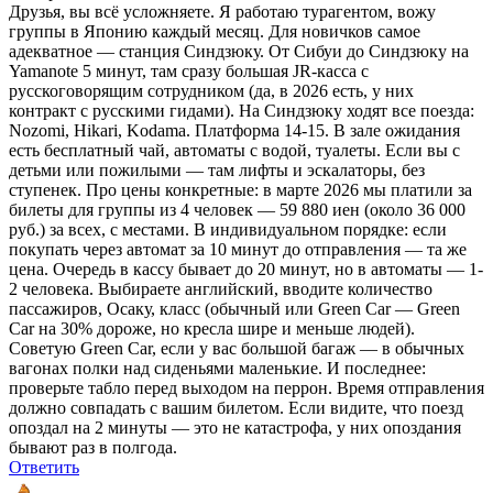
Друзья, вы всё усложняете. Я работаю турагентом, вожу
группы в Японию каждый месяц. Для новичков самое
адекватное — станция Синдзюку. От Сибуи до Синдзюку на
Yamanote 5 минут, там сразу большая JR-касса с
русскоговорящим сотрудником (да, в 2026 есть, у них
контракт с русскими гидами). На Синдзюку ходят все поезда:
Nozomi, Hikari, Kodama. Платформа 14-15. В зале ожидания
есть бесплатный чай, автоматы с водой, туалеты. Если вы с
детьми или пожилыми — там лифты и эскалаторы, без
ступенек. Про цены конкретные: в марте 2026 мы платили за
билеты для группы из 4 человек — 59 880 иен (около 36 000
руб.) за всех, с местами. В индивидуальном порядке: если
покупать через автомат за 10 минут до отправления — та же
цена. Очередь в кассу бывает до 20 минут, но в автоматы — 1-
2 человека. Выбираете английский, вводите количество
пассажиров, Осаку, класс (обычный или Green Car — Green
Car на 30% дороже, но кресла шире и меньше людей).
Советую Green Car, если у вас большой багаж — в обычных
вагонах полки над сиденьями маленькие. И последнее:
проверьте табло перед выходом на перрон. Время отправления
должно совпадать с вашим билетом. Если видите, что поезд
опоздал на 2 минуты — это не катастрофа, у них опоздания
бывают раз в полгода.
Ответить