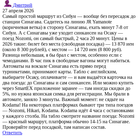
Дмитрий
27 апреля 2026
Самый простой маршрут из Сибуи — вообще без пересадок до
станции Синагава. Садитесь на линию JR Yamanote
(коричневая ветка) в сторону Синагавы, ехать минут 7-8 от
Сибуи. А с Синагавы уже уходит синкансен на Осаку —
поезд Nozomi, он самый быстрый, 2 часа 20 минут. Цены в
2026 такие: билет без места (свободная посадка) — 13 870 иен
(около 8 300 рублей), с местом — 14 720 иен (8 800 руб).
Разница небольшая, я бы брал с местом, особенно если с
чемоданами. В час пик в свободные вагоны могут набиться.
Автоматы на вокзале Синагава есть прямо перед
турникетами, принимают карты. Табло с английским,
выбираете Осаку, оплачиваете — и вам выдаётся карточка на
два поезда: до Синагавы и сам синкансен. Или можно купить
через SmartEX приложение заранее — там иногда скидки до
5%, но нужна японская симка для регистрации. Мы брали в
автомате, заняло 3 минуты. Важный момент: не сядьте на
Kodama! На некоторых платформах бывают три типа поездов
— Nozomi, Hikari, Kodama. Kodama идёт 4 часа с остановками
у каждого столба. На табло смотрите название поезда: Nozomi
— красный маршрут, платформа обычно 14-15 на Синагаве.
Проверяйте перед посадкой, там написан состав.
Ответить