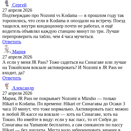
Сергей
27 апреля 2026
Подтверждаю про Nozomi vs Kodama — в прошлом году так
торопились, что сели в Kodama и опоздали на встречу. Поезд
тащился, внутри кондиционер почти не работал, и ещё
водитель объявлял каждую станцию минут по три. Лучше
перепроверить на табло, чем 4 часа мучиться.
Ответить
Мария
27 апреля 2026
А если у меня JR Pass? Тоже садиться на Синагаве или лучше
на Токийском вокзале активировать? И Nozomi в JR Pass не
входит, да?
Ответить
Александр
27 апреля 2026
Мария, JR Pass не покрывает Nozomi и Mizuho — только
Hikari и Kodama. По времени: Hikari от Синагавы до Осаки 3
часа 10 минут, что тоже нормально. Активировать пасс можно
в любой JR-кассе на вокзале — хоть на Синагаве, хоть на
Токио. Но имейте в виду: если у вас пасс, то от Сибуи до
Синагавы на Yamanote бесплатно, а сам синкансен по пассу
Hikari — без доплаты. Места надо забронировать заранее в