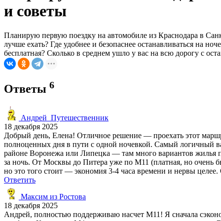
и советы
Планирую первую поездку на автомобиле из Краснодара в Санк
лучше ехать? Где удобнее и безопаснее останавливаться на н
бесплатная? Сколько в среднем ушло у вас на всю дорогу с ос
6
Ответы
Андрей_Путешественник
18 декабря 2025
Добрый день, Елена! Отличное решение — проехать этот маршру
полноценных дня в пути с одной ночевкой. Самый логичный ва
районе Воронежа или Липецка — там много вариантов жилья пря
за ночь. От Москвы до Питера уже по М11 (платная, но очень б
но это того стоит — экономия 3-4 часа времени и нервы целее.
Ответить
Максим из Ростова
18 декабря 2025
Андрей, полностью поддерживаю насчет М11! Я сначала сэконо