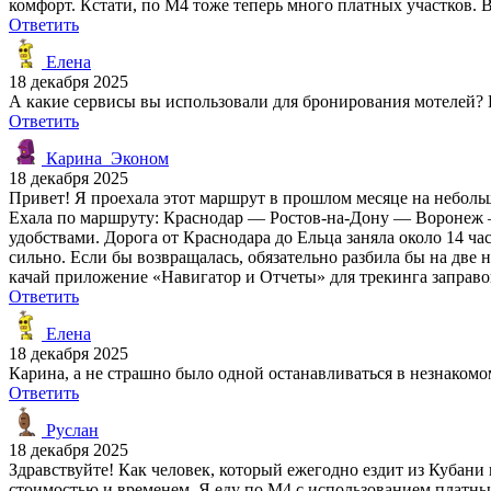
комфорт. Кстати, по М4 тоже теперь много платных участков. 
Ответить
Елена
18 декабря 2025
А какие сервисы вы использовали для бронирования мотелей? Б
Ответить
Карина_Эконом
18 декабря 2025
Привет! Я проехала этот маршрут в прошлом месяце на неболь
Ехала по маршруту: Краснодар — Ростов-на-Дону — Воронеж — 
удобствами. Дорога от Краснодара до Ельца заняла около 14 час
сильно. Если бы возвращалась, обязательно разбила бы на две
качай приложение «Навигатор и Отчеты» для трекинга заправок
Ответить
Елена
18 декабря 2025
Карина, а не страшно было одной останавливаться в незнакомо
Ответить
Руслан
18 декабря 2025
Здравствуйте! Как человек, который ежегодно ездит из Кубан
стоимостью и временем. Я еду по М4 с использованием платных