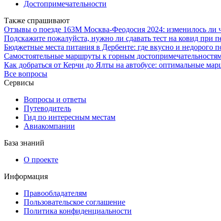
Достопримечательности
Также спрашивают
Отзывы о поезде 163М Москва-Феодосия 2024: изменилось ли 
Подскажите пожалуйста, нужно ли сдавать тест на ковид при п
Бюджетные места питания в Дербенте: где вкусно и недорого п
Самостоятельные маршруты к горным достопримечательностям С
Как добраться от Керчи до Ялты на автобусе: оптимальные мар
Все вопросы
Сервисы
Вопросы и ответы
Путеводитель
Гид по интересным местам
Авиакомпании
База знаний
О проекте
Информация
Правообладателям
Пользовательское соглашение
Политика конфиденциальности