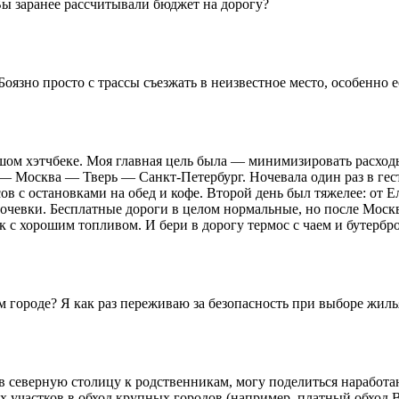
Вы заранее рассчитывали бюджет на дорогу?
оязно просто с трассы съезжать в неизвестное место, особенно 
шом хэтчбеке. Моя главная цель была — минимизировать расход
Москва — Тверь — Санкт-Петербург. Ночевала один раз в гестх
ов с остановками на обед и кофе. Второй день был тяжелее: от Ел
 ночевки. Бесплатные дороги в целом нормальные, но после Моск
 с хорошим топливом. И бери в дорогу термос с чаем и бутербр
м городе? Я как раз переживаю за безопасность при выборе жиль
и в северную столицу к родственникам, могу поделиться нараб
 участков в обход крупных городов (например, платный обход В