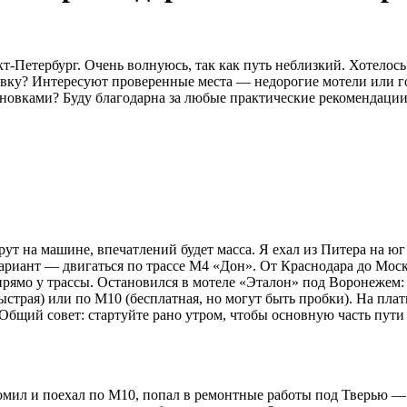
т-Петербург. Очень волнуюсь, так как путь неблизкий. Хотелос
очевку? Интересуют проверенные места — недорогие мотели или г
тановками? Буду благодарна за любые практические рекомендации
т на машине, впечатлений будет масса. Я ехал из Питера на юг
риант — двигаться по трассе М4 «Дон». От Краснодара до Моск
мо у трассы. Остановился в мотеле «Эталон» под Воронежем: чи
ыстрая) или по М10 (бесплатная, но могут быть пробки). На пла
 Общий совет: стартуйте рано утром, чтобы основную часть пути 
мил и поехал по М10, попал в ремонтные работы под Тверью — п