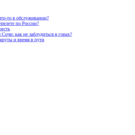
что-то в обслуживании?
ерелете по России?
оесть
очи: как не заблудиться в горах?
шруты и время в пути