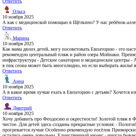
Ответить
Ольга
10 ноября 2025
А как с медицинской помощью в Щёлкино? У нас ребёнок-алл
Ответить
Марина
10 ноября 2025
Как мама двоих детей, могу посоветовать Евпаторию - это на
рекомендую центральный пляж и район озера Мойнаки. Преимущ
инфраструктура - Детские санатории и медицинские центры - А
в пик сеона может быть многолюдно, но если выбирать жильё в 
Ответить
Анна
10 ноября 2025
А в какое время лучше ехать в Евпаторию с детьми? Хочется и
Ответить
Дмитрий
10 ноября 2025
Хочу добавить про Феодосию и окрестности! Золотой пляж в Ф
чистое. Для детей здесь созданы прекрасные условия: - Пологи
прогревается лучше Особенно рекомендую посёлок Приморский р
остались очень довольны. Единственный нюанс - иногда бывают