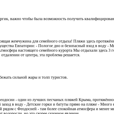
ергик, важно чтобы была возможность получить квалифицирова
стоящая жемчужина для семейного отдыха! Пляжи здесь протяжён
ества Евпатории: - Пологое дно и безопасный вход в воду - Мн
тмосфера настоящего семейного курорта Мы отдыхали здесь 3 го
отдалении от центра, эта проблема решается.
збежать сильной жары и толп туристов.
еодосии - один из лучших песчаных пляжей Крыма, протяжённос
й заход в воду - Детские горки и батуты прямо на пляже - Много
ядом с Феодосией - там более спокойная атмосфера и менее мно
 водоросли, но это скорее сезонное явление.