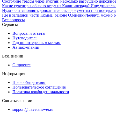
Состояние трассы через Курган: насколько разрушено дорожное
Какие сувениры обычно везут из Калининграда? Ищу уникаль
Нужно ли заполнять дополнительные документы при поездке в
Где в западной части Крыма, районе Оленевки/Беляус, можно р
Все вопросы
Сервисы
Вопросы и ответы
Путеводитель
Гид по интересным местам
Авиакомпании
База знаний
О проекте
Информация
Правообладателям
Пользовательское соглашение
Политика конфиденциальности
Связаться с нами
support@travelanswer.ru