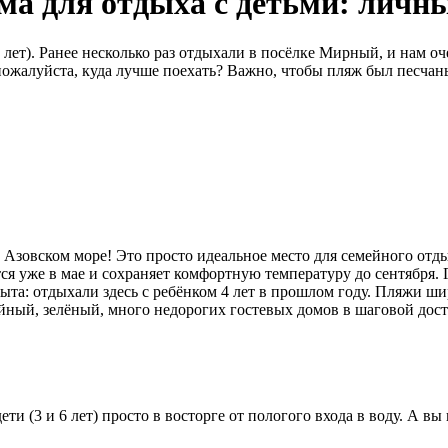
а для отдыха с детьми: личн
 лет). Ранее несколько раз отдыхали в посёлке Мирный, и нам о
ожалуйста, куда лучше поехать? Важно, чтобы пляж был песчаны
зовском море! Это просто идеальное место для семейного отдых
ся уже в мае и сохраняет комфортную температуру до сентября. 
пыта: отдыхали здесь с ребёнком 4 лет в прошлом году. Пляжи ш
койный, зелёный, много недорогих гостевых домов в шаговой до
и (3 и 6 лет) просто в восторге от пологого входа в воду. А в