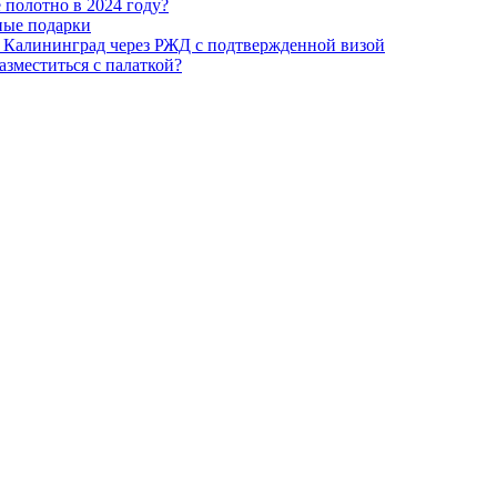
 полотно в 2024 году?
ные подарки
 Калининград через РЖД с подтвержденной визой
азместиться с палаткой?