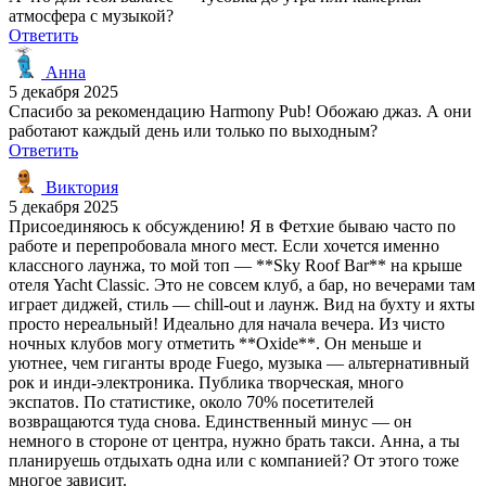
атмосфера с музыкой?
Ответить
Анна
5 декабря 2025
Спасибо за рекомендацию Harmony Pub! Обожаю джаз. А они
работают каждый день или только по выходным?
Ответить
Виктория
5 декабря 2025
Присоединяюсь к обсуждению! Я в Фетхие бываю часто по
работе и перепробовала много мест. Если хочется именно
классного лаунжа, то мой топ — **Sky Roof Bar** на крыше
отеля Yacht Classic. Это не совсем клуб, а бар, но вечерами там
играет диджей, стиль — chill-out и лаунж. Вид на бухту и яхты
просто нереальный! Идеально для начала вечера. Из чисто
ночных клубов могу отметить **Oxide**. Он меньше и
уютнее, чем гиганты вроде Fuego, музыка — альтернативный
рок и инди-электроника. Публика творческая, много
экспатов. По статистике, около 70% посетителей
возвращаются туда снова. Единственный минус — он
немного в стороне от центра, нужно брать такси. Анна, а ты
планируешь отдыхать одна или с компанией? От этого тоже
многое зависит.