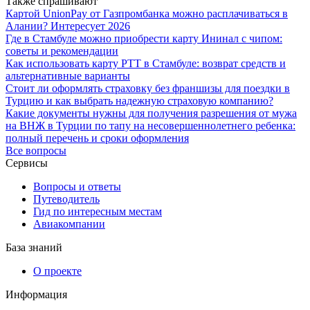
Также спрашивают
Картой UnionPay от Газпромбанка можно расплачиваться в
Алании? Интересует 2026
Где в Стамбуле можно приобрести карту Ининал с чипом:
советы и рекомендации
Как использовать карту PTT в Стамбуле: возврат средств и
альтернативные варианты
Стоит ли оформлять страховку без франшизы для поездки в
Турцию и как выбрать надежную страховую компанию?
Какие документы нужны для получения разрешения от мужа
на ВНЖ в Турции по тапу на несовершеннолетнего ребенка:
полный перечень и сроки оформления
Все вопросы
Сервисы
Вопросы и ответы
Путеводитель
Гид по интересным местам
Авиакомпании
База знаний
О проекте
Информация