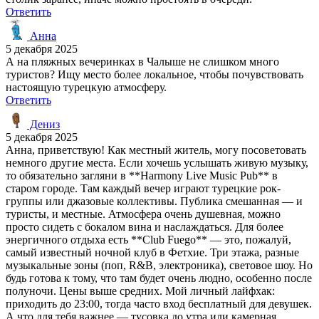
Ответить
Анна
5 декабря 2025
А на пляжных вечеринках в Чалыше не слишком много
туристов? Ищу место более локальное, чтобы почувствовать
настоящую турецкую атмосферу.
Ответить
Дениз
5 декабря 2025
Анна, приветствую! Как местный житель, могу посоветовать
немного другие места. Если хочешь услышать живую музыку,
то обязательно загляни в **Harmony Live Music Pub** в
старом городе. Там каждый вечер играют турецкие рок-
группы или джазовые коллективы. Публика смешанная — и
туристы, и местные. Атмосфера очень душевная, можно
просто сидеть с бокалом вина и наслаждаться. Для более
энергичного отдыха есть **Club Fuego** — это, пожалуй,
самый известный ночной клуб в Фетхие. Три этажа, разные
музыкальные зоны (поп, R&B, электроника), световое шоу. Но
будь готова к тому, что там будет очень людно, особенно после
полуночи. Цены выше средних. Мой личный лайфхак:
приходить до 23:00, тогда часто вход бесплатный для девушек.
А что для тебя важнее — тусовка до утра или камерная