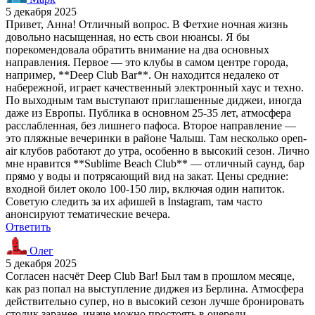
5 декабря 2025
Привет, Анна! Отличный вопрос. В Фетхие ночная жизнь
довольно насыщенная, но есть свои нюансы. Я бы
порекомендовала обратить внимание на два основных
направления. Первое — это клубы в самом центре города,
например, **Deep Club Bar**. Он находится недалеко от
набережной, играет качественный электронный хаус и техно.
По выходным там выступают приглашенные диджеи, иногда
даже из Европы. Публика в основном 25-35 лет, атмосфера
расслабленная, без лишнего пафоса. Второе направление —
это пляжные вечеринки в районе Чалыш. Там несколько open-
air клубов работают до утра, особенно в высокий сезон. Лично
мне нравится **Sublime Beach Club** — отличный саунд, бар
прямо у воды и потрясающий вид на закат. Цены средние:
входной билет около 100-150 лир, включая один напиток.
Советую следить за их афишей в Instagram, там часто
анонсируют тематические вечера.
Ответить
Олег
5 декабря 2025
Согласен насчёт Deep Club Bar! Был там в прошлом месяце,
как раз попал на выступление диджея из Берлина. Атмосфера
действительно супер, но в высокий сезон лучше бронировать
столик заранее, иначе можно простоять в очереди.