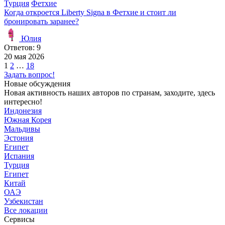
Турция
Фетхие
Когда откроется Liberty Signa в Фетхие и стоит ли
бронировать заранее?
Юлия
Ответов: 9
20 мая 2026
Пагинация
1
2
…
18
Задать вопрос!
записей
Новые обсуждения
Новая активность наших авторов по странам, заходите, здесь
интересно!
Индонезия
Южная Корея
Мальдивы
Эстония
Египет
Испания
Турция
Египет
Китай
ОАЭ
Узбекистан
Все локации
Сервисы