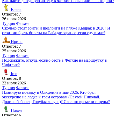
Как найти дежурную аптеку в Фетхие ночью или в выходной?
Елена
Ответов: 7
26 июля 2026
Турция
Фетхие
Сколько стоят зонты и шезлонги на пляже Кыдрак в 2026? И
стоит ли брать билеты на Бабадаг заранее, если еду в мае?
Ирина
Ответов: 7
25 июля 2026
Турция
Фетхие
Подскажите, откуда можно сесть в Фетхие на маршрутку в
Чифтлик?
Iren
Ответов: 8
22 июля 2026
Турция
Фетхие
Планирую поездку в Олюдениз в мае 2026. Кто брал
экскурсию на лодке к трём островам (Святой Николай,
Долина бабочек, Голубая лагуна)? Сколько времени и цены?
Павел
Ответов: 6