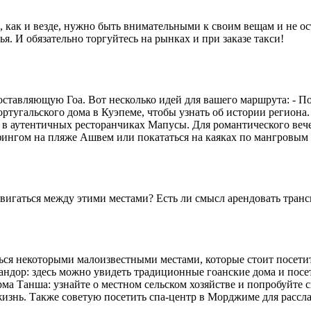
о, как и везде, нужно быть внимательными к своим вещам и не о
я. И обязательно торгуйтесь на рынках и при заказе такси!
оставляющую Гоа. Вот несколько идей для вашего маршрута: - П
ртугальского дома в Куэпеме, чтобы узнать об истории региона.
 аутентичных ресторанчиках Мапусы. Для романтического вече
фингом на пляже Ашвем или покататься на каяках по мангровым 
вигаться между этими местами? Есть ли смысл арендовать транс
иться некоторыми малоизвестными местами, которые стоит посет
андор: здесь можно увидеть традиционные гоанские дома и посе
ма Танша: узнайте о местном сельском хозяйстве и попробуйте 
 жизнь. Также советую посетить спа-центр в Морджиме для расс