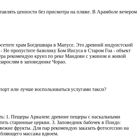
ставлять ценности без присмотра на пляже. В Арамболе вечером
осетите храм Богдешвара в Мапусе. Это древний индуистский
 - Не пропустите базилику Бом Иисуса в Старом Гоа - объект
ра рекомендую круиз по реке Мандови с ужином и живой
зарослям в заповеднике Чорао.
порт или лучше воспользоваться услугами такси?
ить: 1. Пещеры Арвалем: древние пещеры с наскальными
тить старинные церкви. 3. Заповедник бабочек в Пондо:
свежие фрукты. Для пар рекомендую заказать фотосессию на
лабляющего массажа вдвоем.