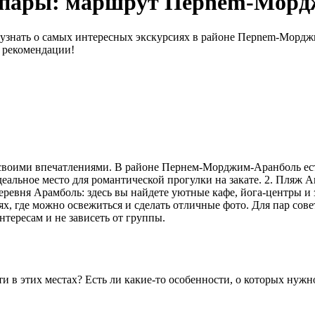
я пары: маршрут Перnem-Мор
 узнать о самых интересных экскурсиях в районе Перnem-Морджи
и рекомендации!
я своими впечатлениями. В районе Пернем-Морджим-Аранболь ест
еальное место для романтической прогулки на закате. 2. Пляж
еревня Арамболь: здесь вы найдете уютные кафе, йога-центры и
ях, где можно освежиться и сделать отличные фото. Для пар сов
тересам и не зависеть от группы.
и в этих местах? Есть ли какие-то особенности, о которых нужн