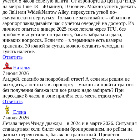
учётом 8 часов советую выйти. От аэропорта до центра Чэнду
на метро Line 18 – 40 минут, 10 юаней. Можно успеть доехать
до Jinli или Wide&Narrow Alley, перекусить уткой по-
сычуаньски и вернуться. Только не затягивайте – обратно в
аэропорт закладывайте час с учётом очередей на досмотр. Из
личного опыта: в январе 2025 тоже летела через TFU, без
проблем выпустили по транзиту, багаж забрала и сдала,
никаких вопросов. Если что – в терминале есть камеры
хранения, 30 юаней за сутки, можно оставить чемодан и
гулять налегке.
Ответить
Наталья
7 июля 2026
Андрей, спасибо за подробный ответ! А если мы решим не
выходить, а остаться в аэропорту – можно ли пройти транзит
без получения багажа или всё равно надо забирать? При
пересадке 8 часов в зоне прилёта есть места отдохнуть?
Ответить
Елена
7 июля 2026
Летала через Чэнду дважды – в 2024 и в марте 2026. Ситуация
стандартная: если билет одним бронированием, но рейсы на
разных перевозчиках, багаж не транзитный. Придётся