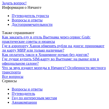
Задать вопрос!
Информация о Нячанге
Путеводитель туриста
Вопросы и ответы
Достопримечательности
Также спрашивают
Как заказать еду в отель Вьетнама через сервис Grab:
практические советы и нюансы
Где в аэропорту Ханоя обменять рубли на донги: принимают
ли карту МИР или только наличные?
Как оплатить такси в Хошимине ночью без донгов?
Где лучше купить SIM-карту во Вьетнаме: на рынке или в
официальном салоне?
Что за звук издают мопеды в Нячанге? Особенности местного
транспорта
Все вопросы
Сервисы
Вопросы и ответы
Путеводитель
Гид по интересным местам
Авиакомпании