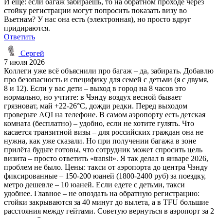
И ещё: если багаж забираешь, то на обратном проходе через
стойку регистрации могут попросить показать визу во
Вьетнам? У нас она есть (электронная), но просто вдруг
придираются.
Ответить
Сергей
7 июля 2026
Коллеги уже всё объяснили про багаж – да, забирать. Добавлю
про безопасность и специфику для семей с детьми (я с двумя,
8 и 12). Если у вас дети – выход в город на 8 часов это
нормально, но учтите: в Чэнду воздух весной бывает
грязноват, май +22-26°C, дожди редки. Перед выходом
проверьте AQI на телефоне. В самом аэропорту есть детская
комната (бесплатно) – удобно, если не хотите гулять. Что
касается транзитной визы – для российских граждан она не
нужна, как уже сказали. Но при получении багажа в зоне
прилёта будьте готовы, что сотрудник может спросить цель
визита – просто ответить «transit». Я так делал в январе 2026,
проблем не было. Цены: такси от аэропорта до центра Чэнду
фиксированные – 150-200 юаней (1800-2400 руб) за поездку,
метро дешевле – 10 юаней. Если едете с детьми, такси
удобнее. Главное – не опоздать на обратную регистрацию:
стойки закрываются за 40 минут до вылета, а в TFU большие
расстояния между гейтами. Советую вернуться в аэропорт за 2