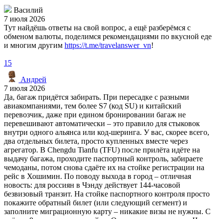
Василий
7 июля 2026
Тут найдёшь ответы на свой вопрос, а ещё разберёмся с
обменом валюты, поделимся рекомендациями по вкусной еде
и многим другим
https://t.me/travelanswer_vn
!
15
Андрей
7 июля 2026
Да, багаж придётся забирать. При пересадке с разными
авиакомпаниями, тем более S7 (код SU) и китайский
перевозчик, даже при едином бронировании багаж не
перевешивают автоматически – это правило для стыковок
внутри одного альянса или код-шеринга. У вас, скорее всего,
два отдельных билета, просто купленных вместе через
агрегатор. В Chengdu Tianfu (TFU) после прилёта идёте на
выдачу багажа, проходите паспортный контроль, забираете
чемоданы, потом снова сдаёте их на стойке регистрации на
рейс в Хошимин. По поводу выхода в город – отличная
новость: для россиян в Чэнду действует 144-часовой
безвизовый транзит. На стойке паспортного контроля просто
покажите обратный билет (или следующий сегмент) и
заполните миграционную карту – никакие визы не нужны. С