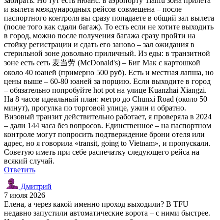
забирать. Но тут есть нюанс: в аэропорту Tianfu зона прилёта
и вылета международных рейсов совмещена – после
паспортного контроля вы сразу попадаете в общий зал вылета
(после того как сдали багаж). То есть если не хотите выходить
в город, можно после получения багажа сразу пройти на
стойку регистрации и сдать его заново – зал ожидания в
стерильной зоне довольно приличный. Из еды: в транзитной
зоне есть сеть 麦当劳 (McDonald's) – Биг Мак с картошкой
около 40 юаней (примерно 500 руб). Есть и местная лапша, но
цены выше – 60-80 юаней за порцию. Если выходите в город
– обязательно попробуйте hot pot на улице Kuanzhai Xiangzi.
На 8 часов идеальный план: метро до Chunxi Road (около 50
минут), прогулка по торговой улице, ужин и обратно.
Визовый транзит действительно работает, я проверяла в 2024
– дали 144 часа без вопросов. Единственное – на паспортном
контроле могут попросить подтверждение брони отеля или
адрес, но я говорила «transit, going to Vietnam», и пропускали.
Советую иметь при себе распечатку следующего рейса на
всякий случай.
Ответить
Дмитрий
7 июля 2026
Елена, а через какой именно проход выходили? В TFU
недавно запустили автоматические ворота – с ними быстрее.