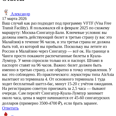
Александр
17 марта 2026
Ваш случай как раз подходит под программу VFTF (Visa Free
Transit Facility). Я пользовался ей в феврале 2025 по схожему
маршруту: Москва-Сингапур-Бали. Ключевые условия: вы
должны иметь действующий билет в третью страну (у вас это
Малайзия) в течение 96 часов, и эта третья страна не должна
быть той, из которой вы прибыли. Поскольку вы летите из
России в Малайзию через Сингапур — всё ок. На границе в
Чанги просто покажите распечатанные билеты в Куала-
Лумпур. У меня спросили только их и паспорт. Штамп в
паспорте ставят на 96 часов. Важно: билет должен быть
именно в третью страну, а не обратно в точку отправления. У
вас это соблюдено. Из практического: лоукостеры типа AirAsia
вылетают из терминала 4. От основного терминала 1 туда
ходит бесплатный шаттл-бас, минут 15-20 с учётом ожидания.
На регистрацию советую приезжать за 2,5 часа — бывают
очереди. Сам перелёт Сингапур-Куала-Лумпур занимает
около часа, цены в марте начинаются от 45-60 сингапурских
долларов (примерно 3500-4700 ₽), если брать заранее.
Ответить