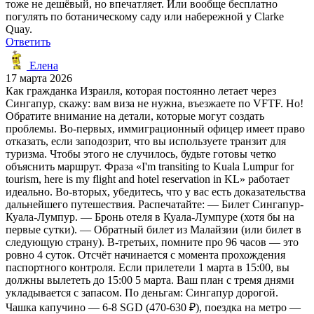
тоже не дешёвый, но впечатляет. Или вообще бесплатно
погулять по ботаническому саду или набережной у Clarke
Quay.
Ответить
Елена
17 марта 2026
Как гражданка Израиля, которая постоянно летает через
Сингапур, скажу: вам виза не нужна, въезжаете по VFTF. Но!
Обратите внимание на детали, которые могут создать
проблемы. Во-первых, иммиграционный офицер имеет право
отказать, если заподозрит, что вы используете транзит для
туризма. Чтобы этого не случилось, будьте готовы четко
объяснить маршрут. Фраза «I'm transiting to Kuala Lumpur for
tourism, here is my flight and hotel reservation in KL» работает
идеально. Во-вторых, убедитесь, что у вас есть доказательства
дальнейшего путешествия. Распечатайте: — Билет Сингапур-
Куала-Лумпур. — Бронь отеля в Куала-Лумпуре (хотя бы на
первые сутки). — Обратный билет из Малайзии (или билет в
следующую страну). В-третьих, помните про 96 часов — это
ровно 4 суток. Отсчёт начинается с момента прохождения
паспортного контроля. Если прилетели 1 марта в 15:00, вы
должны вылететь до 15:00 5 марта. Ваш план с тремя днями
укладывается с запасом. По деньгам: Сингапур дорогой.
Чашка капучино — 6-8 SGD (470-630 ₽), поездка на метро —