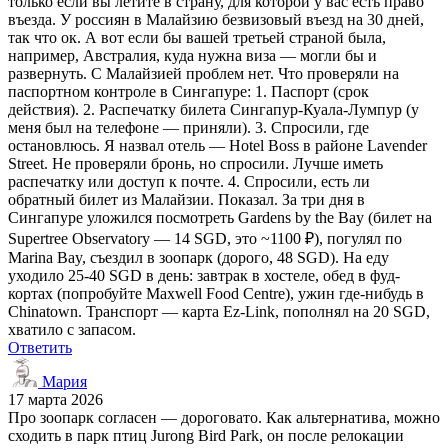
только если вы летите в страну, для которой у вас есть право
въезда. У россиян в Малайзию безвизовый въезд на 30 дней,
так что ок. А вот если бы вашей третьей страной была,
например, Австралия, куда нужна виза — могли бы и
развернуть. С Малайзией проблем нет. Что проверяли на
паспортном контроле в Сингапуре: 1. Паспорт (срок
действия). 2. Распечатку билета Сингапур-Куала-Лумпур (у
меня был на телефоне — приняли). 3. Спросили, где
остановлюсь. Я назвал отель — Hotel Boss в районе Lavender
Street. Не проверяли бронь, но спросили. Лучше иметь
распечатку или доступ к почте. 4. Спросили, есть ли
обратный билет из Малайзии. Показал. За три дня в
Сингапуре уложился посмотреть Gardens by the Bay (билет на
Supertree Observatory — 14 SGD, это ~1100 ₽), погулял по
Marina Bay, съездил в зоопарк (дорого, 48 SGD). На еду
уходило 25-40 SGD в день: завтрак в хостеле, обед в фуд-
кортах (попробуйте Maxwell Food Centre), ужин где-нибудь в
Chinatown. Транспорт — карта Ez-Link, пополнял на 20 SGD,
хватило с запасом.
Ответить
Мария
17 марта 2026
Про зоопарк согласен — дороговато. Как альтернатива, можно
сходить в парк птиц Jurong Bird Park, он после релокации