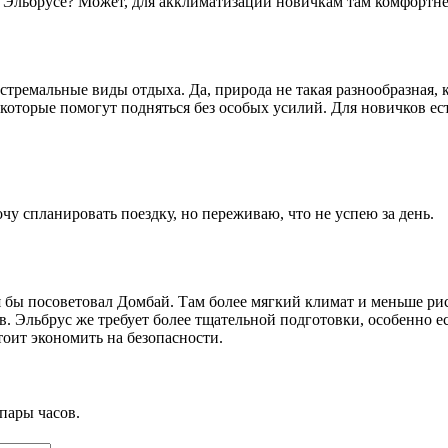
на Эльбрусе? Может, для акклиматизации новичкам там комфортн
стремальные виды отдыха. Да, природа не такая разнообразная,
и, которые помогут подняться без особых усилий. Для новичков 
у спланировать поездку, но переживаю, что не успею за день.
 бы посоветовал Домбай. Там более мягкий климат и меньше рис
. Эльбрус же требует более тщательной подготовки, особенно е
стоит экономить на безопасности.
пары часов.