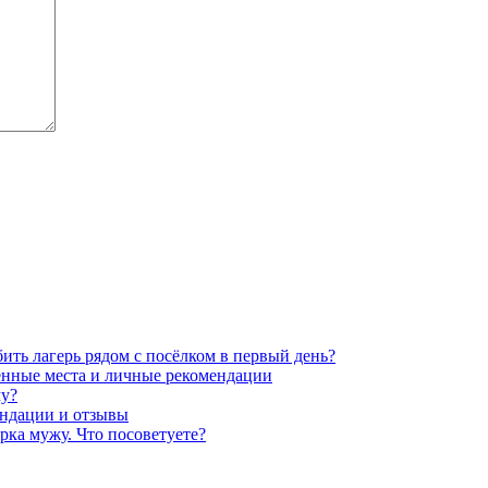
ить лагерь рядом с посёлком в первый день?
енные места и личные рекомендации
му?
ендации и отзывы
ка мужу. Что посоветуете?