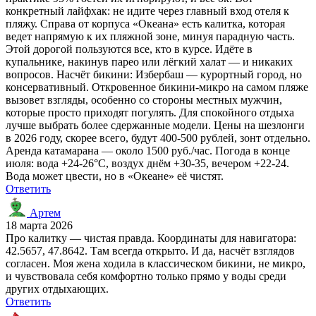
конкретный лайфхак: не идите через главный вход отеля к
пляжу. Справа от корпуса «Океана» есть калитка, которая
ведет напрямую к их пляжной зоне, минуя парадную часть.
Этой дорогой пользуются все, кто в курсе. Идёте в
купальнике, накинув парео или лёгкий халат — и никаких
вопросов. Насчёт бикини: Избербаш — курортный город, но
консервативный. Откровенное бикини-микро на самом пляже
вызовет взгляды, особенно со стороны местных мужчин,
которые просто приходят погулять. Для спокойного отдыха
лучше выбрать более сдержанные модели. Цены на шезлонги
в 2026 году, скорее всего, будут 400-500 рублей, зонт отдельно.
Аренда катамарана — около 1500 руб./час. Погода в конце
июля: вода +24-26°C, воздух днём +30-35, вечером +22-24.
Вода может цвести, но в «Океане» её чистят.
Ответить
Артем
18 марта 2026
Про калитку — чистая правда. Координаты для навигатора:
42.5657, 47.8642. Там всегда открыто. И да, насчёт взглядов
согласен. Моя жена ходила в классическом бикини, не микро,
и чувствовала себя комфортно только прямо у воды среди
других отдыхающих.
Ответить