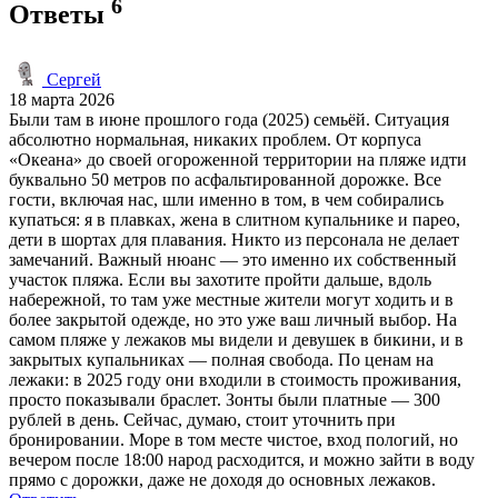
6
Ответы
Сергей
18 марта 2026
Были там в июне прошлого года (2025) семьёй. Ситуация
абсолютно нормальная, никаких проблем. От корпуса
«Океана» до своей огороженной территории на пляже идти
буквально 50 метров по асфальтированной дорожке. Все
гости, включая нас, шли именно в том, в чем собирались
купаться: я в плавках, жена в слитном купальнике и парео,
дети в шортах для плавания. Никто из персонала не делает
замечаний. Важный нюанс — это именно их собственный
участок пляжа. Если вы захотите пройти дальше, вдоль
набережной, то там уже местные жители могут ходить и в
более закрытой одежде, но это уже ваш личный выбор. На
самом пляже у лежаков мы видели и девушек в бикини, и в
закрытых купальниках — полная свобода. По ценам на
лежаки: в 2025 году они входили в стоимость проживания,
просто показывали браслет. Зонты были платные — 300
рублей в день. Сейчас, думаю, стоит уточнить при
бронировании. Море в том месте чистое, вход пологий, но
вечером после 18:00 народ расходится, и можно зайти в воду
прямо с дорожки, даже не доходя до основных лежаков.