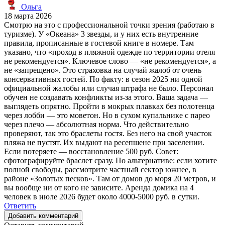
Ольга
18 марта 2026
Смотрю на это с профессиональной точки зрения (работаю в
туризме). У «Океана» 3 звезды, и у них есть внутренние
правила, прописанные в гостевой книге в номере. Там
указано, что «проход в пляжной одежде по территории отеля
не рекомендуется». Ключевое слово — «не рекомендуется», а
не «запрещено». Это страховка на случай жалоб от очень
консервативных гостей. По факту: в сезон 2025 ни одной
официальной жалобы или случая штрафа не было. Персонал
обучен не создавать конфликты из-за этого. Ваша задача —
выглядеть опрятно. Пройти в мокрых плавках без полотенца
через лобби — это моветон. Но в сухом купальнике с парео
через плечо — абсолютная норма. Что действительно
проверяют, так это браслеты гостя. Без него на свой участок
пляжа не пустят. Их выдают на ресепшене при заселении.
Если потеряете — восстановление 500 руб. Совет:
сфотографируйте браслет сразу. По альтернативе: если хотите
полной свободы, рассмотрите частный сектор южнее, в
районе «Золотых песков». Там от домов до моря 20 метров, и
вы вообще ни от кого не зависите. Аренда домика на 4
человек в июле 2026 будет около 4000-5000 руб. в сутки.
Ответить
Добавить комментарий