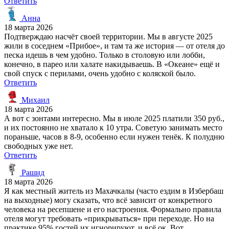
Ответить
Анна
18 марта 2026
Подтверждаю насчёт своей территории. Мы в августе 2025
жили в соседнем «Прибое», и там та же история — от отеля до
песка идешь в чем удобно. Только в столовую или лобби,
конечно, в парео или халате накидываешь. В «Океане» ещё и
свой спуск с перилами, очень удобно с коляской было.
Ответить
Михаил
18 марта 2026
А вот с зонтами интересно. Мы в июле 2025 платили 350 руб.,
и их постоянно не хватало к 10 утра. Советую занимать место
пораньше, часов в 8-9, особенно если нужен тенёк. К полудню
свободных уже нет.
Ответить
Рашид
18 марта 2026
Я как местный житель из Махачкалы (часто ездим в Избербаш
на выходные) могу сказать, что всё зависит от конкретного
человека на ресепшене и его настроения. Формально правила
отеля могут требовать «прикрываться» при переходе. Но на
практике 95% гостей их игнорируют, и всё ок. Вот