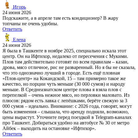
Игорь
24 июня 2026
Подскажите, а в апреле там есть кондиционер? В жару
топчаны не очень удобны.
Ответить
Елена
24 июня 2026
Я была в Ташкенте в ноябре 2025, специально искала этот
центр. Он на Ифтихор, недалеко от пересечения с Мукими.
Плов там действительно готовят по всем правилам – казан,
дрова, мясо отличное, рис не разваренный. Но я бы не сказала,
что это однозначно лучший в городе. Есть ещё пловная
«Плов-центр» на Кокандской, 15 – там примерно такое же
качество, но порции чуть меньше (30 000 сумов) и народу
меньше. В Среднеазиатском центре плова я взяла плов с
перепелкой – очень нежное мясо, но перловки маловато. Из
плюсов: рядом есть лавка с лепёшками, берёте свежую за 3
000 сумов – идеально. Внимание: с 2026 года, говорят, могут
быть изменения – слышала, что аренду подняли, возможно,
цены вырастут. Уточните перед поездкой в Telegram-каналах
про Ташкент. Добираться удобно на автобусе № 30 от метро
Айбек – выходить на остановке «Ифтихор».
Ответить