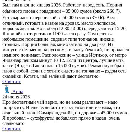
Был там в конце января 2026. Работает, народ есть. Порция
обычного плова с говядиной – 35 000 сумов (около 260 ₽).
Есть вариант с перепелкой за 50 000 сумов (370 ₽). Вкус
отличный, готовят в казане на дровах, масло хлопковое,
морковь жёлтая. Но в обед (12:30-14:00) очередь минут 15-20.
Я пришёл к открытию в 11:00 – сел сразу. Сам центр –
небольшое помещение, сиденья типа топчанов, низкие
столики. Порция большая, мне хватило на два раза. Из
минусов: нет меню на русском, только узбекский, но продавец
немного понимает. Расположение – улица Ифтихор, от метро
Чиланзар пешком минут 10-12. Если из центра, лучше взять
такси (Яндекс.Такси около 15 000 сумов). Рекомендую брать
плов с собой, если не хотите сидеть на топчанах – рядом есть
скамейки. Кстати, чай зелёный дают бесплатно.
Ответить
Анна
24 июня 2026
Про бесплатный чай верно, но не всем разливают – надо
попросить. И ещё: если хотите с курагой или изюмом, это
отдельный плов «Самаркандский», он дороже – 45 000 сумов.
Я пробовал – сухофрукты добавляют прямо в казан, очень
сладковато.
Ответить