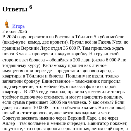
6
Ответы
Игорь
2 июля 2026
В 2024 году перевозил из Ростова в Тбилиси 5 кубов мебели
(шкаф-купе, комод, две кровати). Грузил всё на Газель Next, до
границы Верхний Ларс отдал 35 000 ₽. Там пришлось ждать
почти 3 часа – проверяли каждую коробку. На грузинской
стороне взял брокера – обошёлся в 200 лари (около 6 000 ₽ по
тогдашнему курсу). Растаможку прошёл как личное
имущество при переезде – предоставил договор аренды
квартиры в Тбилиси и билеты. Пошлину не взяли, только
заплатили брокеру. Единственное – таможенник попросил
подтверждение, что мебель б/у, я показал фото из старой
квартиры. В 2025 году, слышал, правила ужесточили: теперь
требуют оценочную стоимость и могут начислить пошлину,
если сумма превышает 5000$ на человека. У вас семья? Если
двое, то лимит 10 000$ – этого обычно хватает. Но если шкаф
новый и стоит дорого, лучше везти накладные и чеки.
Советую заезжать именно через Верхний Ларс, а не через
Адлер – там лояльнее и меньше очередей. Навигатор покажет,
но учтите, что горная дорога серпантинная, летом ещё норм, а