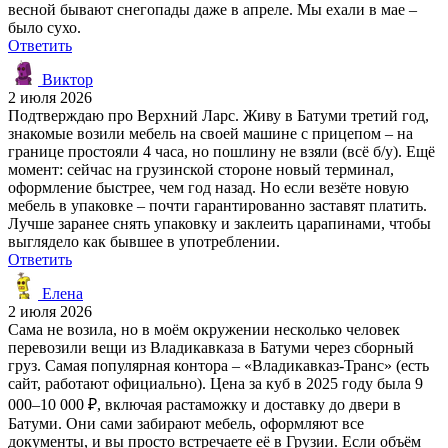
весной бывают снегопады даже в апреле. Мы ехали в мае –
было сухо.
Ответить
Виктор
2 июля 2026
Подтверждаю про Верхний Ларс. Живу в Батуми третий год,
знакомые возили мебель на своей машине с прицепом – на
границе простояли 4 часа, но пошлину не взяли (всё б/у). Ещё
момент: сейчас на грузинской стороне новый терминал,
оформление быстрее, чем год назад. Но если везёте новую
мебель в упаковке – почти гарантированно заставят платить.
Лучше заранее снять упаковку и заклеить царапинами, чтобы
выглядело как бывшее в употреблении.
Ответить
Елена
2 июля 2026
Сама не возила, но в моём окружении несколько человек
перевозили вещи из Владикавказа в Батуми через сборный
груз. Самая популярная контора – «Владикавказ-Транс» (есть
сайт, работают официально). Цена за куб в 2025 году была 9
000–10 000 ₽, включая растаможку и доставку до двери в
Батуми. Они сами забирают мебель, оформляют все
документы, и вы просто встречаете её в Грузии. Если объём