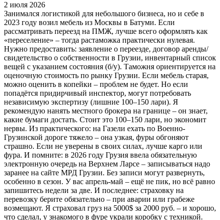
2 июля 2026
Занимался логистикой для небольшого бизнеса, но и себе в
2023 году возил мебель из Москвы в Батуми. Если
рассматривать переезд на ПМЖ, лучше всего оформлять как
«переселение» – тогда растаможка практически нулевая.
Нужно предоставить: заявление о переезде, договор аренды/
свидетельство о собственности в Грузии, инвентарный список
вещей с указанием состояния (б/у). Таможня ориентируется на
оценочную стоимость по рынку Грузии. Если мебель старая,
можно оценить в копейки – проблем не будет. Но если
попадётся придирчивый инспектор, могут потребовать
независимую экспертизу (лишние 100–150 лари). Я
рекомендую нанять местного брокера на границе – он знает,
какие бумаги достать. Стоит это 100–150 лари, но экономит
нервы. Из практического: на Газели ехать по Военно-
Грузинской дороге тяжело – она узкая, фуры обгоняют
страшно. Если не уверены в своих силах, лучше карго или
фура. И помните: в 2026 году Грузия ввела обязательную
электронную очередь на Верхнем Ларсе – записываться надо
заранее на сайте МРД Грузии. Без записи могут развернуть,
особенно в сезон. У вас апрель-май – ещё не пик, но всё равно
запишитесь недели за две. И последнее: страховку на
перевозку берите обязательно – при аварии или грабеже
возмещают. Я страховал груз на 5000$ за 2000 руб. – и хорошо,
что сделал, у знакомого в фуре украли коробку с техникой.