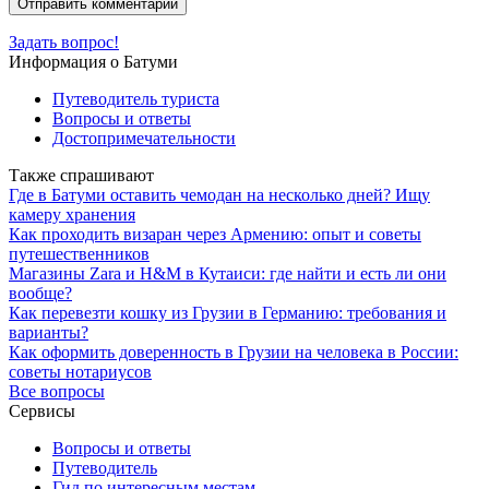
Задать вопрос!
Информация о Батуми
Путеводитель туриста
Вопросы и ответы
Достопримечательности
Также спрашивают
Где в Батуми оставить чемодан на несколько дней? Ищу
камеру хранения
Как проходить визаран через Армению: опыт и советы
путешественников
Магазины Zara и H&M в Кутаиси: где найти и есть ли они
вообще?
Как перевезти кошку из Грузии в Германию: требования и
варианты?
Как оформить доверенность в Грузии на человека в России:
советы нотариусов
Все вопросы
Сервисы
Вопросы и ответы
Путеводитель
Гид по интересным местам