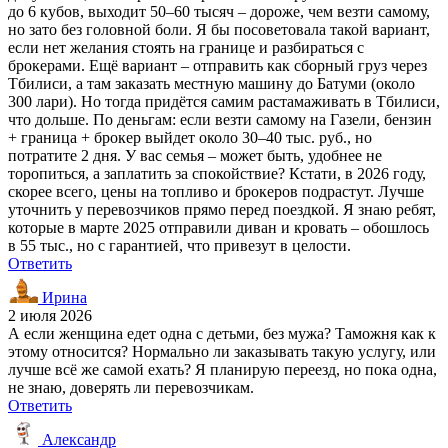
до 6 кубов, выходит 50–60 тысяч – дороже, чем везти самому,
но зато без головной боли. Я бы посоветовала такой вариант,
если нет желания стоять на границе и разбираться с
брокерами. Ещё вариант – отправить как сборный груз через
Тбилиси, а там заказать местную машину до Батуми (около
300 лари). Но тогда придётся самим растамаживать в Тбилиси,
что дольше. По деньгам: если везти самому на Газели, бензин
+ граница + брокер выйдет около 30–40 тыс. руб., но
потратите 2 дня. У вас семья – может быть, удобнее не
торопиться, а заплатить за спокойствие? Кстати, в 2026 году,
скорее всего, цены на топливо и брокеров подрастут. Лучше
уточнить у перевозчиков прямо перед поездкой. Я знаю ребят,
которые в марте 2025 отправили диван и кровать – обошлось
в 55 тыс., но с гарантией, что привезут в целости.
Ответить
Ирина
2 июля 2026
А если женщина едет одна с детьми, без мужа? Таможня как к
этому относится? Нормально ли заказывать такую услугу, или
лучше всё же самой ехать? Я планирую переезд, но пока одна,
не знаю, доверять ли перевозчикам.
Ответить
Александр