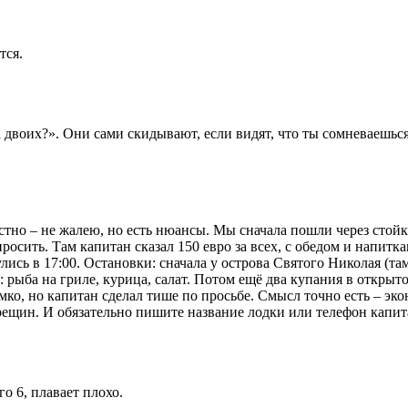
тся.
 двоих?». Они сами скидывают, если видят, что ты сомневаешься. 
стно – не жалею, но есть нюансы. Мы сначала пошли через стойку
сить. Там капитан сказал 150 евро за всех, с обедом и напиткам
ись в 17:00. Остановки: сначала у острова Святого Николая (та
а: рыба на гриле, курица, салат. Потом ещё два купания в открыт
ромко, но капитан сделал тише по просьбе. Смысл точно есть – э
ещин. И обязательно пишите название лодки или телефон капитан
о 6, плавает плохо.