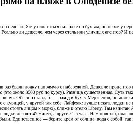
 прямо на пляже в Олюденизе б
на неделю. Хочу покататься на лодке по бухтам, но не хочу пер
? Реально ли дешевле, чем через отель или уличных агентов? И 
 раз брали лодку напрямую с набережной. Дешевле процентов на
вро (это около 3500 руб по курсу). Разница существенная. Суть т
аршрут. Обычно стандарт — заход в Бухту Мертвецов, остановка
с курицей, у другой так себе. Лайфхак: лучше искать лодки не в 
сли стоять лицом к морю), ближе к отелю Liberty. Там капитан 
 лодки делают 45 минут, а другие 1.5 часа. Нам повезло, плавал
ыли. Единственное — берите крем от солнца, вода с собой, так 