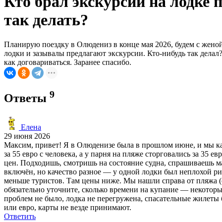
Кто брал экскурсии на лодке
так делать?
Планирую поездку в Олюдениз в конце мая 2026, будем с женой 
лодки и зазывалы предлагают экскурсии. Кто-нибудь так делал
как договариваться. Заранее спасибо.
9
Ответы
Елена
29 июня 2026
Максим, привет! Я в Олюденизе была в прошлом июне, и мы как
за 55 евро с человека, а у парня на пляже сторговались за 35 е
цен. Подходишь, смотришь на состояние судна, спрашиваешь м
включён, но качество разное — у одной лодки был неплохой рис 
меньше туристов. Там цены ниже. Мы нашли справа от пляжа (е
обязательно уточните, сколько времени на купание — некоторые
проблем не было, лодка не перегружена, спасательные жилеты б
или евро, карты не везде принимают.
Ответить