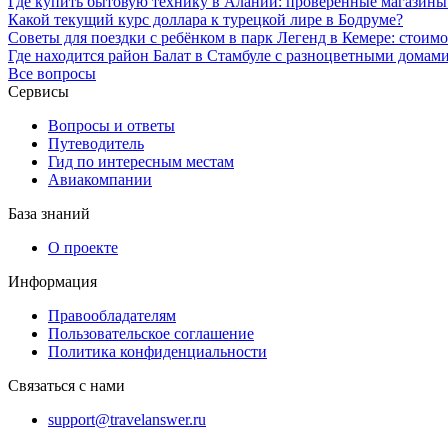
Где купить бытовую технику в Алании: проверенные магазин
Какой текущий курс доллара к турецкой лире в Бодруме?
Советы для поездки с ребёнком в парк Легенд в Кемере: стоим
Где находится район Балат в Стамбуле с разноцветными домами
Все вопросы
Сервисы
Вопросы и ответы
Путеводитель
Гид по интересным местам
Авиакомпании
База знаний
О проекте
Информация
Правообладателям
Пользовательское соглашение
Политика конфиденциальности
Связаться с нами
support@travelanswer.ru