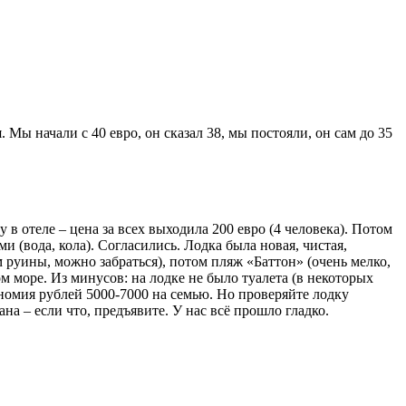
Мы начали с 40 евро, он сказал 38, мы постояли, он сам до 35
 в отеле – цена за всех выходила 200 евро (4 человека). Потом
и (вода, кола). Согласились. Лодка была новая, чистая,
м руины, можно забраться), потом пляж «Баттон» (очень мелко,
ом море. Из минусов: на лодке не было туалета (в некоторых
кономия рублей 5000-7000 на семью. Но проверяйте лодку
а – если что, предъявите. У нас всё прошло гладко.