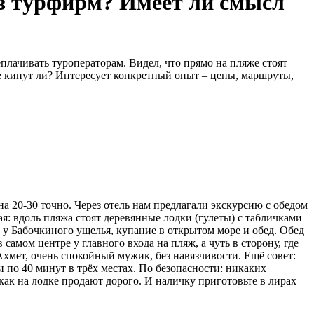
ез турфирм? Имеет ли смысл
еплачивать туроператорам. Видел, что прямо на пляже стоят
не кинут ли? Интересует конкретный опыт – цены, маршруты,
 20-30 точно. Через отель нам предлагали экскурсию с обедом
акая: вдоль пляжа стоят деревянные лодки (гулеты) с табличками
 у Бабочкиного ущелья, купание в открытом море и обед. Обед
самом центре у главного входа на пляж, а чуть в сторону, где
Ахмет, очень спокойный мужик, без навязчивости. Ещё совет:
и по 40 минут в трёх местах. По безопасности: никаких
как на лодке продают дорого. И наличку приготовьте в лирах