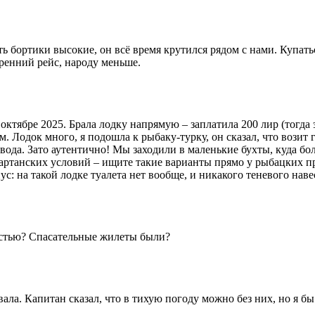
ь бортики высокие, он всё время крутился рядом с нами. Купатьс
тренний рейс, народу меньше.
ктябре 2025. Брала лодку напрямую – заплатила 200 лир (тогда 
м. Лодок много, я подошла к рыбаку-турку, он сказал, что возит г
и вода. Зато аутентично! Мы заходили в маленькие бухты, куда б
партанских условий – ищите такие варианты прямо у рыбацких пр
с: на такой лодке туалета нет вообще, и никакого теневого наве
ностью? Спасательные жилеты были?
ала. Капитан сказал, что в тихую погоду можно без них, но я бы