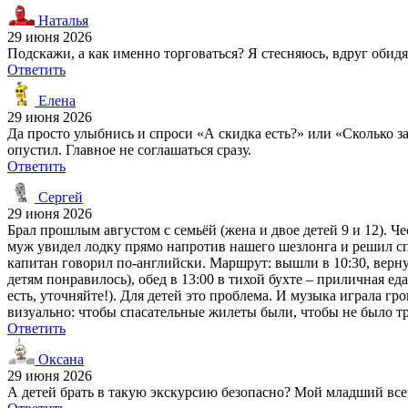
Наталья
29 июня 2026
Подскажи, а как именно торговаться? Я стесняюсь, вдруг обидя
Ответить
Елена
29 июня 2026
Да просто улыбнись и спроси «А скидка есть?» или «Сколько за
опустил. Главное не соглашаться сразу.
Ответить
Сергей
29 июня 2026
Брал прошлым августом с семьёй (жена и двое детей 9 и 12). Че
муж увидел лодку прямо напротив нашего шезлонга и решил спро
капитан говорил по-английски. Маршрут: вышли в 10:30, вернул
детям понравилось), обед в 13:00 в тихой бухте – приличная ед
есть, уточняйте!). Для детей это проблема. И музыка играла г
визуально: чтобы спасательные жилеты были, чтобы не было тр
Ответить
Оксана
29 июня 2026
А детей брать в такую экскурсию безопасно? Мой младший всег