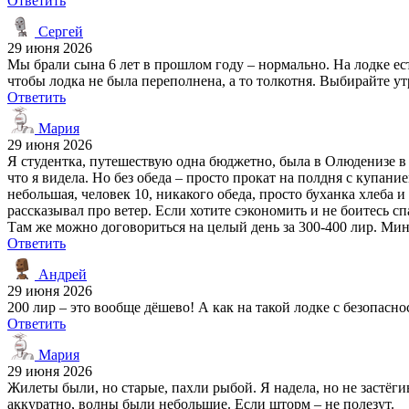
Ответить
Сергей
29 июня 2026
Мы брали сына 6 лет в прошлом году – нормально. На лодке ест
чтобы лодка не была переполнена, а то толкотня. Выбирайте у
Ответить
Мария
29 июня 2026
Я студентка, путешествую одна бюджетно, была в Олюденизе в о
что я видела. Но без обеда – просто прокат на полдня с купание
небольшая, человек 10, никакого обеда, просто буханка хлеба 
рассказывал про ветер. Если хотите сэкономить и не боитесь с
Там же можно договориться на целый день за 300-400 лир. Мину
Ответить
Андрей
29 июня 2026
200 лир – это вообще дёшево! А как на такой лодке с безопас
Ответить
Мария
29 июня 2026
Жилеты были, но старые, пахли рыбой. Я надела, но не застёгив
аккуратно, волны были небольшие. Если шторм – не полезут.