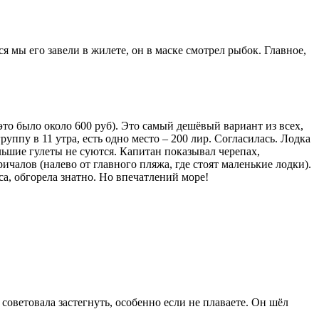
я мы его завели в жилете, он в маске смотрел рыбок. Главное,
это было около 600 руб). Это самый дешёвый вариант из всех,
руппу в 11 утра, есть одно место – 200 лир. Согласилась. Лодка
ольшие гулеты не суются. Капитан показывал черепах,
ичалов (налево от главного пляжа, где стоят маленькие лодки).
са, обгорела знатно. Но впечатлений море!
 советовала застегнуть, особенно если не плаваете. Он шёл