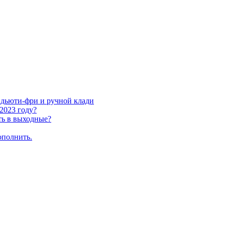
а дьюти-фри и ручной клади
 2023 году?
ть в выходные?
ополнить.