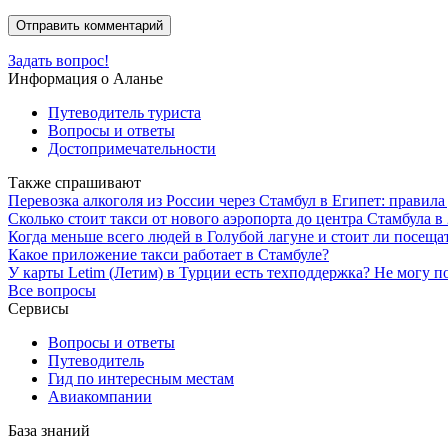
Задать вопрос!
Информация о Аланье
Путеводитель туриста
Вопросы и ответы
Достопримечательности
Также спрашивают
Перевозка алкоголя из России через Стамбул в Египет: правил
Сколько стоит такси от нового аэропорта до центра Стамбула в
Когда меньше всего людей в Голубой лагуне и стоит ли посеща
Какое приложение такси работает в Стамбуле?
У карты Letim (Летим) в Турции есть техподдержка? Не могу п
Все вопросы
Сервисы
Вопросы и ответы
Путеводитель
Гид по интересным местам
Авиакомпании
База знаний